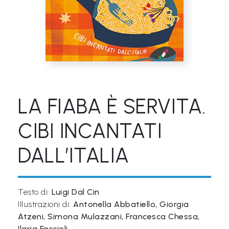
&
M
a
p
p
e
LA FIABA È SERVITA.
P
a
CIBI INCANTATI
r
DALL’ITALIA
l
a
n
Testo di:
Luigi Dal Cin
t
Illustrazioni di:
Antonella Abbatiello, Giorgia
i
Atzeni, Simona Mulazzani, Francesca Chessa,
®
Ilaria Faccioli