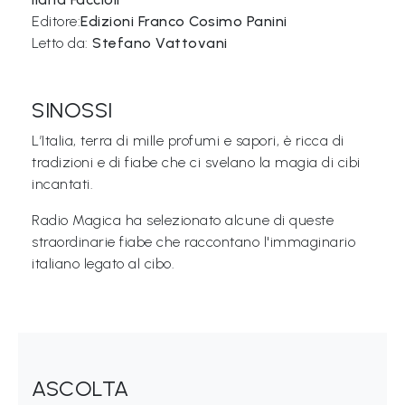
Editore:
Edizioni Franco Cosimo Panini
Libri per TUTTI
Letto da:
Stefano Vattovani
Webradio
SINOSSI
A
L’Italia, terra di mille profumi e sapori, è ricca di
c
tradizioni e di fiabe che ci svelano la magia di cibi
a
incantati.
d
Radio Magica ha selezionato alcune di queste
e
straordinarie fiabe che raccontano l'immaginario
m
italiano legato al cibo.
y
Sostienici
Offerta formativa
ASCOLTA