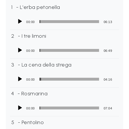
L
1
- L'erba petonella
e
g
00:00
06:13
g
i
2
- I tre limoni
A
00:00
06:49
M
O
3
- La cena della strega
F
V
00:00
04:16
G
4
- Rosmarina
P
i
00:00
07:04
m
5
- Pentolino
p