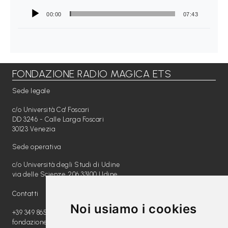
a
00:00
07:43
M
a
g
i
FONDAZIONE RADIO MAGICA ETS
c
Sede legale
a
c/o Università Ca' Foscari
DD 3246 - Calle Larga Foscari
P
30123 Venezia
r
Sede operativa
o
c/o Università degli Studi di Udine
g
via delle Scienze, 206 33100 Udine
e
Contatti
t
Noi usiamo i cookies
+39 349 8654789
t
fondazione@radiomagica.org