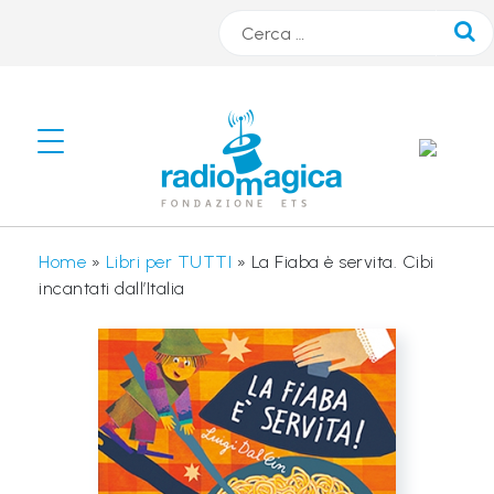
Cerca
#
s
m
A
Home
»
Libri per TUTTI
»
La Fiaba è servita. Cibi
R
incantati dall’Italia
T
r
a
d
i
o