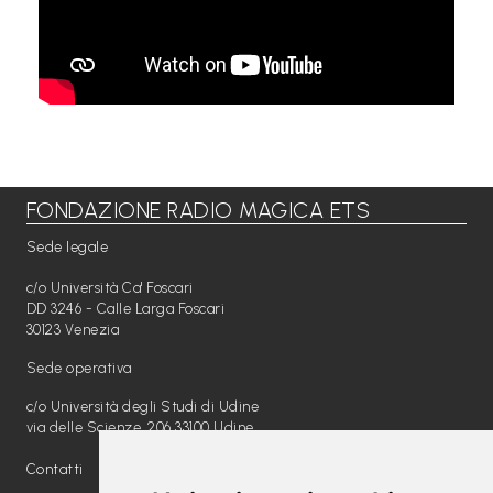
i
C
h
i
s
i
FONDAZIONE RADIO MAGICA ETS
a
Sede legale
m
c/o Università Ca' Foscari
o
DD 3246 - Calle Larga Foscari
30123 Venezia
N
Sede operativa
e
w
c/o Università degli Studi di Udine
via delle Scienze, 206 33100 Udine
s
Contatti
/