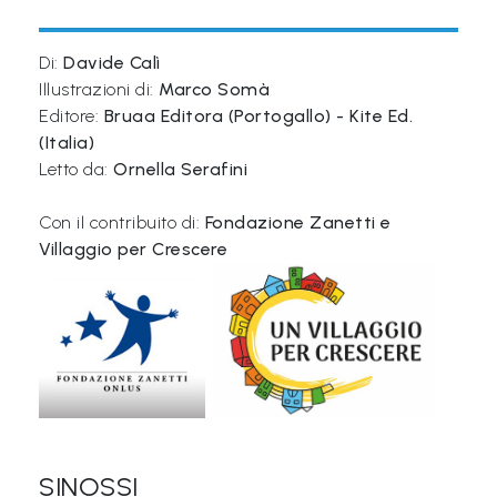
Libri per TUTTI
Di:
Davide Calì
Illustrazioni di:
Marco Somà
Webradio
Editore:
Bruaa Editora (Portogallo) - Kite Ed.
(Italia)
A
Letto da:
Ornella Serafini
c
a
Con il contribuito di:
Fondazione Zanetti e
d
Villaggio per Crescere
e
m
y
Sostienici
Offerta formativa
SINOSSI