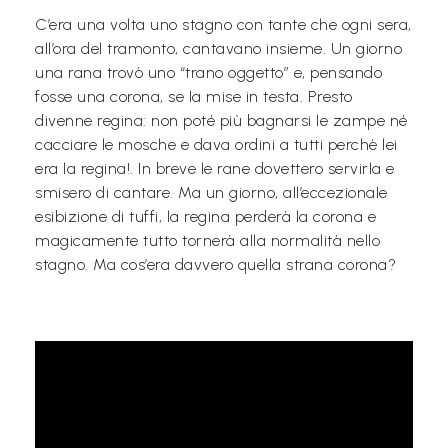
L
C’era una volta uno stagno con tante che ogni sera,
e
all’ora del tramonto, cantavano insieme. Un giorno
g
una rana trovò uno “trano oggetto” e, pensando
g
fosse una corona, se la mise in testa. Presto
divenne regina: non poté più bagnarsi le zampe né
i
cacciare le mosche e dava ordini a tutti perchè lei
A
era la regina!. In breve le rane dovettero servirla e
M
smisero di cantare. Ma un giorno, all’eccezionale
O
esibizione di tuffi, la regina perderà la corona e
magicamente tutto tornerà alla normalità nello
F
stagno. Ma cos’era davvero quella strana corona?
V
G
P
i
m
p