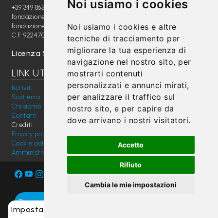
Noi usiamo i cookies
P
+39 349 8654789
fondazione@radiomagica.org
r
Noi usiamo i cookies e altre
fondazioneradiomagica@pec.it
e
C.F. 92247020289
tecniche di tracciamento per
s
migliorare la tua esperienza di
Licenza SIAE: 202100000612
navigazione nel nostro sito, per
s
LINK UTILI
mostrarti contenuti
personalizzati e annunci mirati,
Iscriviti
per analizzare il traffico sul
Sostienici
Chi siamo
nostro sito, e per capire da
Contatti
dove arrivano i nostri visitatori.
Crediti
Privacy policy
Cookie policy
Accetto
Amministrazione trasparente
Rifiuto
Cambia le mie impostazioni
Dona ora
Impostazioni cookie