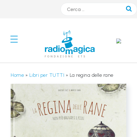
Cerca
#
s
m
A
Home
»
Libri per TUTTI
»
La regina delle rane
R
T
r
a
d
i
o