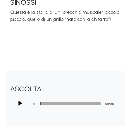
SINOSSI
Libri per TUTTI
Questa è la storia di un “orecchio musicale” piccolo
piccolo, quello di un grillo “nato con la chitarra”!
Webradio
A
c
a
d
e
m
ASCOLTA
y
Sostienici
00:00
09:08
Offerta formativa