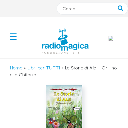
Cerca
#
s
m
A
Home
»
Libri per TUTTI
»
Le Storie di Ale – Grillino
R
e la Chitarra
T
r
a
d
i
o