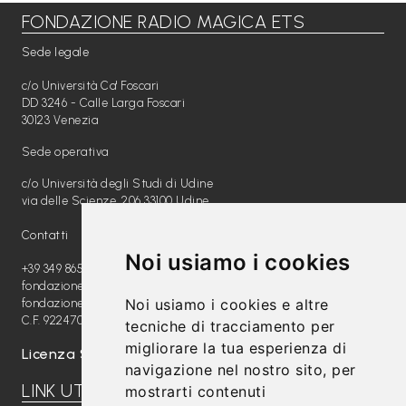
L
FONDAZIONE RADIO MAGICA ETS
e
Sede legale
g
g
c/o Università Ca' Foscari
DD 3246 - Calle Larga Foscari
i
30123 Venezia
A
Sede operativa
M
c/o Università degli Studi di Udine
O
via delle Scienze, 206 33100 Udine
F
Contatti
V
Noi usiamo i cookies
+39 349 8654789
G
fondazione@radiomagica.org
Noi usiamo i cookies e altre
fondazioneradiomagica@pec.it
P
C.F. 92247020289
tecniche di tracciamento per
i
migliorare la tua esperienza di
Licenza SIAE: 202100000612
navigazione nel nostro sito, per
m
LINK UTILI
mostrarti contenuti
p