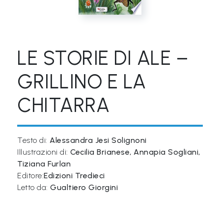
&
M
a
LE STORIE DI ALE –
p
p
GRILLINO E LA
e
CHITARRA
P
a
r
Testo di:
Alessandra Jesi Solignoni
l
Illustrazioni di:
Cecilia Brianese, Annapia Sogliani,
a
Tiziana Furlan
n
Editore:
Edizioni Tredieci
Letto da:
Gualtiero Giorgini
t
i
®