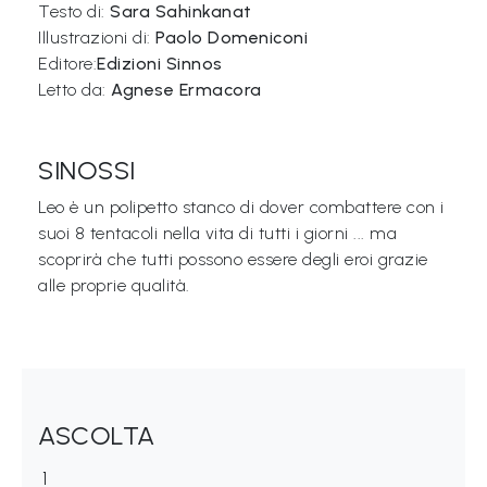
Testo di:
Sara Sahinkanat
Illustrazioni di:
Paolo Domeniconi
Libri per TUTTI
Editore:
Edizioni Sinnos
Letto da:
Agnese Ermacora
Webradio
A
SINOSSI
c
Leo è un polipetto stanco di dover combattere con i
a
suoi 8 tentacoli nella vita di tutti i giorni ... ma
d
scoprirà che tutti possono essere degli eroi grazie
e
alle proprie qualità.
m
y
Sostienici
ASCOLTA
Offerta formativa
1