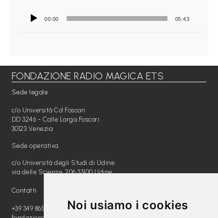
L
e
00:00
05:43
g
g
i
A
FONDAZIONE RADIO MAGICA ETS
M
Sede legale
O
c/o Università Ca' Foscari
F
DD 3246 - Calle Larga Foscari
30123 Venezia
V
Sede operativa
G
c/o Università degli Studi di Udine
P
via delle Scienze, 206 33100 Udine
i
Contatti
m
Noi usiamo i cookies
+39 349 8654789
p
fondazione@radiomagica.org