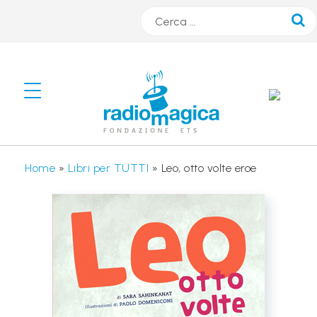
Cerca
#
s
m
A
Home
»
Libri per TUTTI
»
Leo, otto volte eroe
R
T
r
a
d
i
o