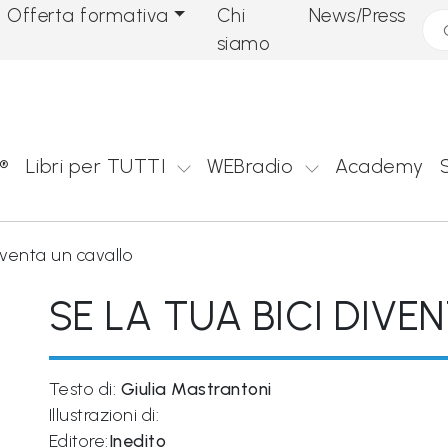
Offerta formativa
Chi
News/Press
Cer
siamo
®
Libri per TUTTI
WEBradio
Academy
diventa un cavallo
SE LA TUA BICI DIV
Testo di:
Giulia Mastrantoni
Illustrazioni di:
Editore:
Inedito