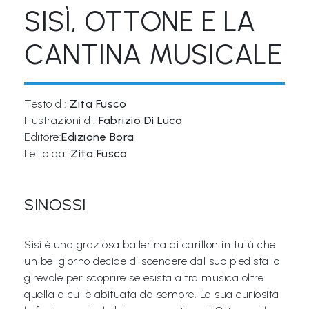
SISÌ, OTTONE E LA
Libri per TUTTI
CANTINA MUSICALE
Webradio
A
Testo di:
Zita Fusco
c
Illustrazioni di:
Fabrizio Di Luca
a
Editore:
Edizione Bora
Letto da:
Zita Fusco
d
e
m
SINOSSI
y
Sisì è una graziosa ballerina di carillon in tutù che
Sostienici
un bel giorno decide di scendere dal suo piedistallo
girevole per scoprire se esista altra musica oltre
Offerta formativa
quella a cui è abituata da sempre. La sua curiosità