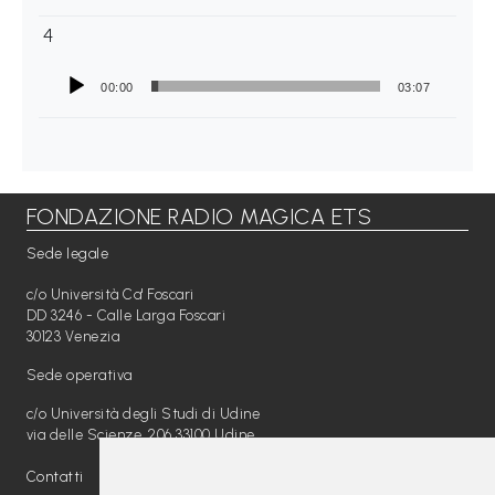
a
4
M
a
00:00
03:07
g
i
c
FONDAZIONE RADIO MAGICA ETS
a
Sede legale
P
c/o Università Ca' Foscari
r
DD 3246 - Calle Larga Foscari
30123 Venezia
o
g
Sede operativa
e
c/o Università degli Studi di Udine
via delle Scienze, 206 33100 Udine
t
t
Contatti