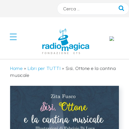
Cerca
#
s
m
A
Home
»
Libri per TUTTI
»
Sisì, Ottone e la cantina
R
musicale
T
r
a
d
i
o