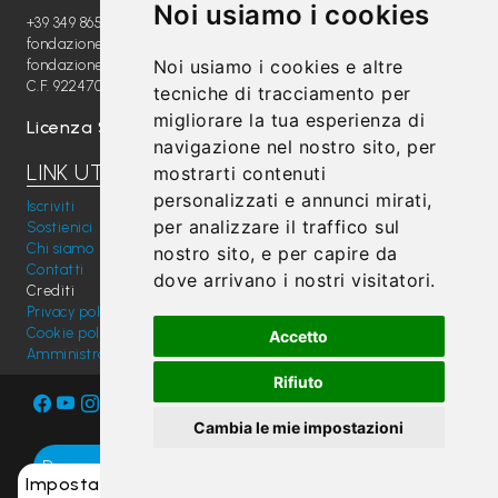
i
Noi usiamo i cookies
+39 349 8654789
fondazione@radiomagica.org
C
Noi usiamo i cookies e altre
fondazioneradiomagica@pec.it
C.F. 92247020289
tecniche di tracciamento per
h
migliorare la tua esperienza di
Licenza SIAE: 202100000612
i
navigazione nel nostro sito, per
s
LINK UTILI
mostrarti contenuti
i
personalizzati e annunci mirati,
Iscriviti
per analizzare il traffico sul
a
Sostienici
Chi siamo
nostro sito, e per capire da
m
Contatti
dove arrivano i nostri visitatori.
Crediti
o
Privacy policy
Cookie policy
Accetto
N
Amministrazione trasparente
e
Rifiuto
w
Cambia le mie impostazioni
s
Dona ora
/
Impostazioni cookie