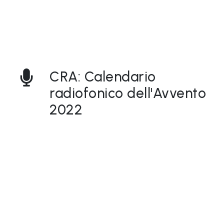
P
r
e
s
s
CRA: Calendario
radiofonico dell'Avvento
2022