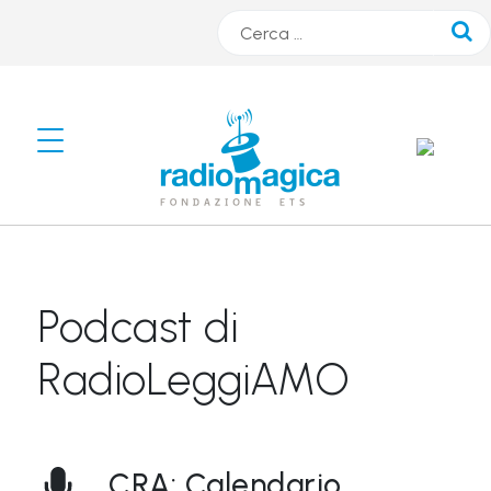
Cerca
#
s
m
A
R
Podcast di
T
r
RadioLeggiAMO
a
d
i
CRA: Calendario
o