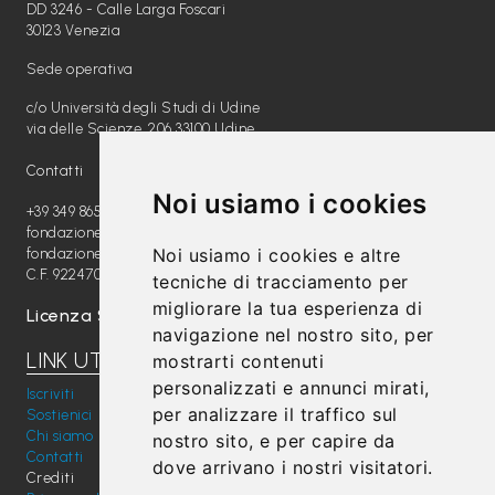
DD 3246 - Calle Larga Foscari
30123 Venezia
Sede operativa
c/o Università degli Studi di Udine
via delle Scienze, 206 33100 Udine
Contatti
Noi usiamo i cookies
+39 349 8654789
fondazione@radiomagica.org
Noi usiamo i cookies e altre
fondazioneradiomagica@pec.it
C.F. 92247020289
tecniche di tracciamento per
migliorare la tua esperienza di
Licenza SIAE: 202100000612
navigazione nel nostro sito, per
LINK UTILI
mostrarti contenuti
personalizzati e annunci mirati,
Iscriviti
per analizzare il traffico sul
Sostienici
Chi siamo
nostro sito, e per capire da
Contatti
dove arrivano i nostri visitatori.
Crediti