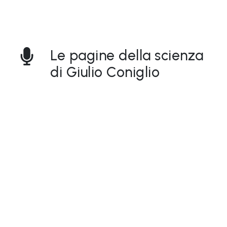
a
M
a
Le pagine della scienza
g
di Giulio Coniglio
i
c
a
P
r
o
g
e
t
t