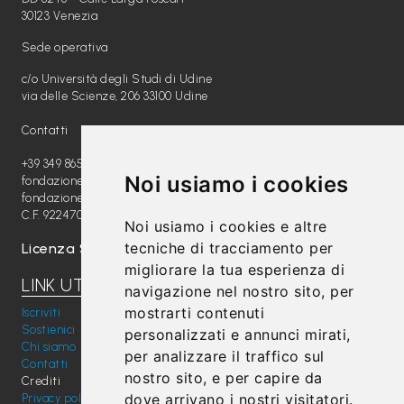
30123 Venezia
Sede operativa
c/o Università degli Studi di Udine
via delle Scienze, 206 33100 Udine
Contatti
+39 349 8654789
Noi usiamo i cookies
fondazione@radiomagica.org
fondazioneradiomagica@pec.it
C.F. 92247020289
Noi usiamo i cookies e altre
tecniche di tracciamento per
Licenza SIAE: 202100000612
migliorare la tua esperienza di
LINK UTILI
navigazione nel nostro sito, per
mostrarti contenuti
Iscriviti
Sostienici
personalizzati e annunci mirati,
Chi siamo
per analizzare il traffico sul
Contatti
nostro sito, e per capire da
Crediti
dove arrivano i nostri visitatori.
Privacy policy