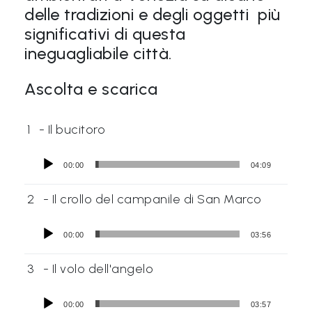
delle tradizioni e degli oggetti più
significativi di questa
ineguagliabile città.
Ascolta e scarica
1
- Il bucitoro
00:00
04:09
2
- Il crollo del campanile di San Marco
00:00
03:56
3
- Il volo dell'angelo
00:00
03:57