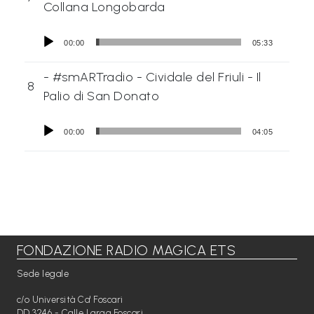
Collana Longobarda
00:00
05:33
- #smARTradio - Cividale del Friuli - Il
8
Palio di San Donato
00:00
04:05
FONDAZIONE RADIO MAGICA ETS
Sede legale
c/o Università Ca' Foscari
DD 3246 - Calle Larga Foscari