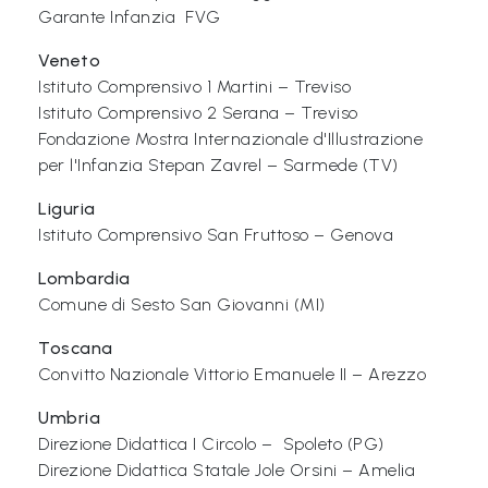
Garante Infanzia FVG
Libri per TUTTI
Veneto
Istituto Comprensivo 1 Martini – Treviso
Webradio
Istituto Comprensivo 2 Serana – Treviso
Fondazione Mostra Internazionale d'Illustrazione
A
per l'Infanzia Stepan Zavrel – Sarmede (TV)
c
Liguria
a
Istituto Comprensivo San Fruttoso – Genova
d
e
Lombardia
Comune di Sesto San Giovanni (MI)
m
y
Toscana
Convitto Nazionale Vittorio Emanuele II – Arezzo
Sostienici
Umbria
Offerta formativa
Direzione Didattica I Circolo – Spoleto (PG)
Direzione Didattica Statale Jole Orsini – Amelia