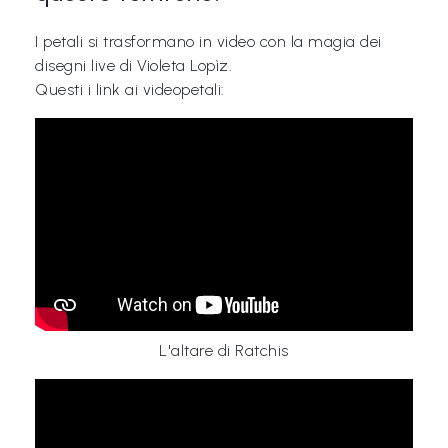
I petali si trasformano in video con la magia dei
disegni live di Violeta Lopìz.
Questi i link ai videopetali:
L'altare di Ratchis