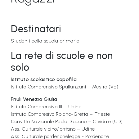
&
M
a
Destinatari
p
Studenti della scuola primaria
p
La rete di scuole e non
e
P
solo
a
Istituto scolastico capofila
r
Istituto Comprensivo Spallanzani – Mestre (VE)
l
Friuli Venezia Giulia
a
Istituto Comprensivo III – Udine
n
Istituto Compresivo Roiano-Gretta – Trieste
t
Convitto Nazionale Paolo Diacono – Cividale (UD)
i
Ass. Culturale vicino/lontano – Udine
Ass. Culturale pordenonelegge - Pordenone
®