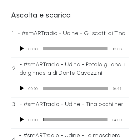
Ascolta e scarica
1
- #smARTradio - Udine - Gli scatti di Tina
00:00
13:03
- #smARTradio - Udine - Petalo gli anelli
2
da ginnasta di Dante Cavazzini
00:00
04:11
3
- #smARTradio - Udine - Tina occhi neri
00:00
04:09
- #smARTradio - Udine - La maschera
4