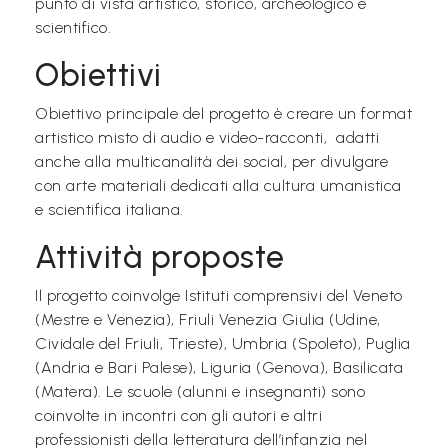
punto di vista artistico, storico, archeologico e
i
scientifico.
C
Obiettivi
h
Obiettivo principale del progetto è creare un format
i
artistico misto di audio e video-racconti, adatti
s
anche alla multicanalità dei social, per divulgare
i
con arte materiali dedicati alla cultura umanistica
a
e scientifica italiana.
m
Attività proposte
o
Il progetto coinvolge Istituti comprensivi del Veneto
N
(Mestre e Venezia), Friuli Venezia Giulia (Udine,
e
Cividale del Friuli, Trieste), Umbria (Spoleto), Puglia
(Andria e Bari Palese), Liguria (Genova), Basilicata
w
(Matera). Le scuole (alunni e insegnanti) sono
s
coinvolte in incontri con gli autori e altri
/
professionisti della letteratura dell’infanzia nel