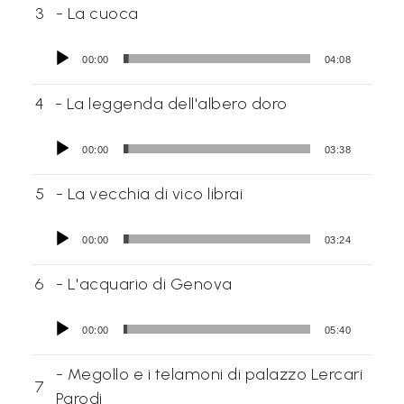
3
- La cuoca
00:00
04:08
4
- La leggenda dell'albero doro
00:00
03:38
5
- La vecchia di vico librai
00:00
03:24
6
- L'acquario di Genova
00:00
05:40
- Megollo e i telamoni di palazzo Lercari
7
Parodi