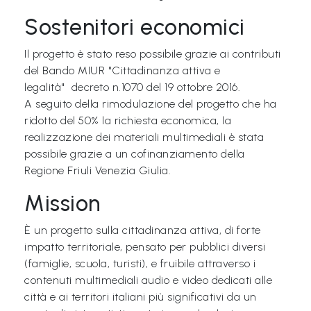
a
Sostenitori economici
M
Il progetto è stato reso possibile grazie ai contributi
a
del Bando MIUR "Cittadinanza attiva e
g
legalità" decreto n.1070 del 19 ottobre 2016.
i
A seguito della rimodulazione del progetto che ha
c
ridotto del 50% la richiesta economica, la
realizzazione dei materiali multimediali è stata
a
possibile grazie a un cofinanziamento della
Regione Friuli Venezia Giulia.
P
r
Mission
o
È un progetto sulla cittadinanza attiva, di forte
g
impatto territoriale, pensato per pubblici diversi
e
(famiglie, scuola, turisti), e fruibile attraverso i
t
contenuti multimediali audio e video dedicati alle
t
città e ai territori italiani più significativi da un