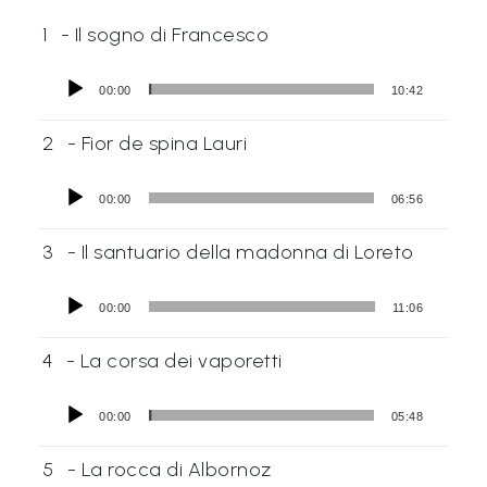
1
- Il sogno di Francesco
00:00
10:42
2
- Fior de spina Lauri
00:00
06:56
3
- Il santuario della madonna di Loreto
00:00
11:06
4
- La corsa dei vaporetti
00:00
05:48
5
- La rocca di Albornoz