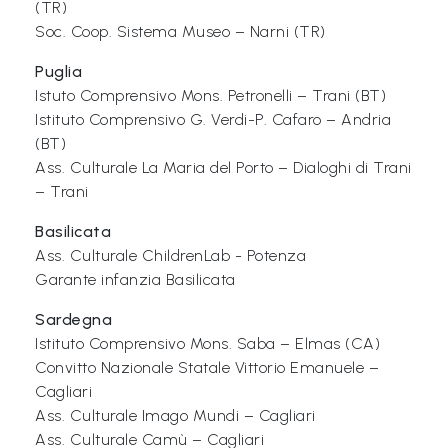
L
(TR)
Soc. Coop. Sistema Museo – Narni (TR)
e
g
Puglia
g
Istuto Comprensivo Mons. Petronelli – Trani (BT)
Istituto Comprensivo G. Verdi-P. Cafaro – Andria
i
(BT)
A
Ass. Culturale La Maria del Porto – Dialoghi di Trani
M
– Trani
O
Basilicata
F
Ass. Culturale ChildrenLab - Potenza
V
Garante infanzia Basilicata
G
Sardegna
Istituto Comprensivo Mons. Saba – Elmas (CA)
P
Convitto Nazionale Statale Vittorio Emanuele –
i
Cagliari
m
Ass. Culturale Imago Mundi – Cagliari
p
Ass. Culturale Camù – Cagliari