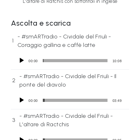
L'altare di Ratchis con sottotitoli in inglese
Ascolta e scarica
- #smARTradio - Cividale del Friuli -
1
Coraggio gallina e caffè latte
00:00
10:08
- #smARTradio - Cividale del Friuli - Il
2
ponte del diavolo
00:00
03:49
- #smARTradio - Cividale del Friuli -
3
L'altare di Ractchis