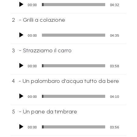
00:00
04:32
2
- Grilli a colazione
00:00
04:35
3
- Strazziamo il carro
00:00
03:58
4
- Un palombaro d'acqua tutto da bere
00:00
04:10
5
- Un pane da timbrare
00:00
03:56