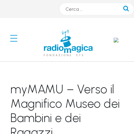
Cerca
#
s
m
A
R
myMAMU – Verso il
T
r
Magnifico Museo dei
a
Bambini e dei
d
i
Ragazzi
o