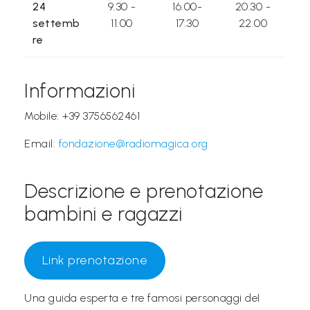
24
9.30 -
16.00-
20.30 -
a
settemb
11.00
17.30
22.00
M
re
a
g
Informazioni
i
Mobile: +39 3756562461
c
a
Email:
fondazione@radiomagica.org
P
Descrizione e prenotazione
r
bambini e ragazzi
o
g
e
Link prenotazione
t
t
Una guida esperta e tre famosi personaggi del