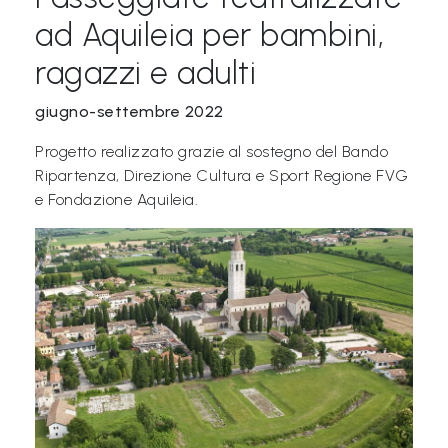
&
ad Aquileia per bambini,
M
ragazzi e adulti
a
giugno-settembre 2022
p
p
Progetto realizzato grazie al sostegno del Bando
e
Ripartenza, Direzione Cultura e Sport Regione FVG
e Fondazione Aquileia.
P
a
r
l
a
n
t
i
®