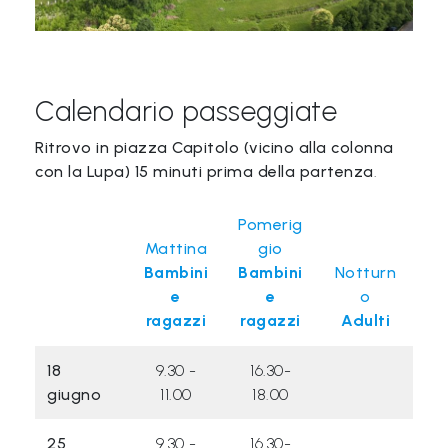
Libri per TUTTI
Webradio
Calendario passeggiate
A
Ritrovo in piazza Capitolo (vicino alla colonna
c
con la Lupa) 15 minuti prima della partenza
.
a
d
Pomerig
Mattina
gio
e
Bambini
Bambini
Notturn
m
e
e
o
y
ragazzi
ragazzi
Adulti
Sostienici
18
9.30 -
16.30-
giugno
11.00
18.00
Offerta formativa
25
9.30 -
16.30-