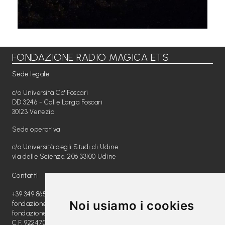
FONDAZIONE RADIO MAGICA ETS
Sede legale
c/o Università Ca' Foscari
DD 3246 - Calle Larga Foscari
30123 Venezia
Sede operativa
c/o Università degli Studi di Udine
via delle Scienze, 206 33100 Udine
Contatti
+39 349 8654789
Noi usiamo i cookies
fondazione@radiomagica.org
fondazioneradiomagica@pec.it
C.F. 92247020289