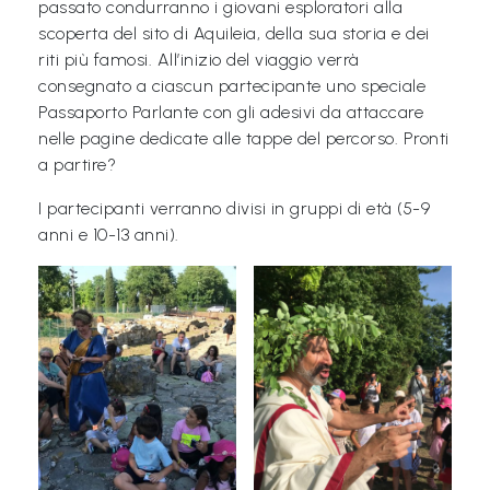
passato condurranno i giovani esploratori alla
i
scoperta del sito di Aquileia, della sua storia e dei
C
riti più famosi. All’inizio del viaggio verrà
consegnato a ciascun partecipante uno speciale
h
Passaporto Parlante con gli adesivi da attaccare
i
nelle pagine dedicate alle tappe del percorso. Pronti
s
a partire?
i
I partecipanti verranno divisi in gruppi di età (5-9
a
anni e 10-13 anni).
m
o
N
e
w
s
/