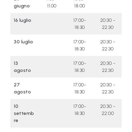
L
giugno
11.00
18.00
e
g
16 luglio
17.00-
20:30 -
g
18.30
22.30
i
30 luglio
17.00-
20:30 -
A
18.30
22.30
M
O
13
17.00-
20:30 -
agosto
18.30
22.30
F
V
27
17.00-
20:30 -
G
agosto
18.30
22.30
P
10
17.00-
20.30 -
i
settemb
18.30
22.00
m
re
p