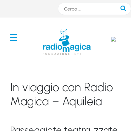
Cerca
#
s
m
A
R
In viaggio con Radio
T
r
Magica – Aquileia
a
d
i
Passeggiate teatralizzate
o