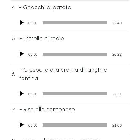
L
4
- Gnocchi di patate
e
g
00:00
22:49
g
5
- Frittelle di mele
i
A
00:00
20:27
M
O
- Crespelle alla crema di funghi e
6
F
fontina
V
G
00:00
22:31
P
7
- Riso alla cantonese
i
00:00
21:06
m
p