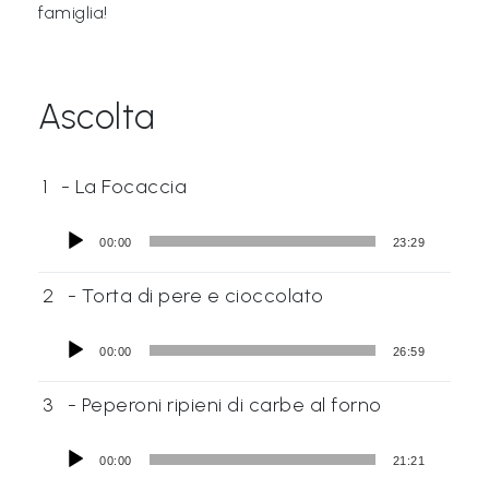
famiglia!
Libri per TUTTI
Webradio
Ascolta
A
c
1
- La Focaccia
a
d
00:00
23:29
e
2
- Torta di pere e cioccolato
m
y
00:00
26:59
Sostienici
3
- Peperoni ripieni di carbe al forno
Offerta formativa
00:00
21:21