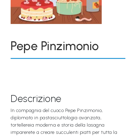
&
M
a
p
Pepe Pinzimonio
p
e
P
a
r
l
Descrizione
a
n
In compagnia del cuoco Pepe Pinzimonio,
t
diplomato in pastasciuttologia avanzata,
tortellereia moderna e storia della lasagna
i
imparerete a creare succulenti piatti per tutta la
®