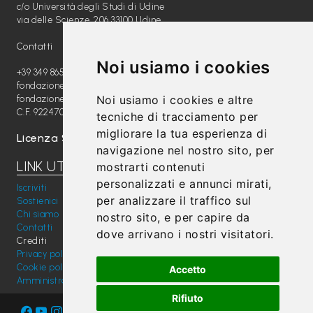
c/o Università degli Studi di Udine
P
via delle Scienze, 206 33100 Udine
r
Contatti
e
Noi usiamo i cookies
s
+39 349 8654789
fondazione@radiomagica.org
s
Noi usiamo i cookies e altre
fondazioneradiomagica@pec.it
C.F. 92247020289
tecniche di tracciamento per
migliorare la tua esperienza di
Licenza SIAE: 202100000612
navigazione nel nostro sito, per
LINK UTILI
mostrarti contenuti
personalizzati e annunci mirati,
Iscriviti
per analizzare il traffico sul
Sostienici
Chi siamo
nostro sito, e per capire da
Contatti
dove arrivano i nostri visitatori.
Crediti
Privacy policy
Cookie policy
Accetto
Amministrazione trasparente
Rifiuto