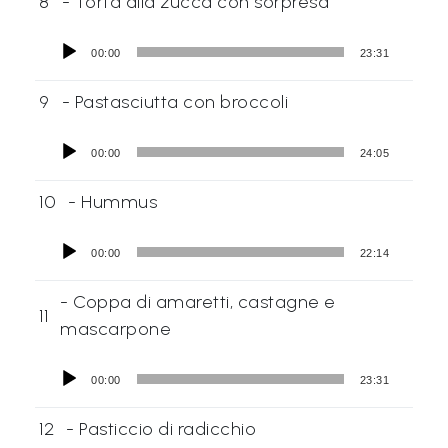
8
- Torta alla zucca con sorpresa
a
M
00:00
23:31
a
9
- Pastasciutta con broccoli
g
i
00:00
24:05
c
a
10
- Hummus
P
00:00
22:14
r
- Coppa di amaretti, castagne e
o
11
mascarpone
g
e
00:00
23:31
t
t
12
- Pasticcio di radicchio