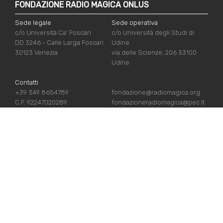
FONDAZIONE RADIO MAGICA ONLUS
Sede legale
Sede operativa
c/o Università Ca' Foscari
c/o Università degli Studi di
DD 3246 - Calle Larga Foscari
Udine
30123 Venezia
via delle Scienze, 206 33100
Udine
Contatti
+39 349 8654789
fondazione@radiomagica.org
C.F. 92247020289
fondazioneradiomagica@pec.it
NÜTZLICHE LINKS
Iscriviti
Crediti
Sostienici
Privacy Policy
Chi siamo
Cookie Policy
Contatti