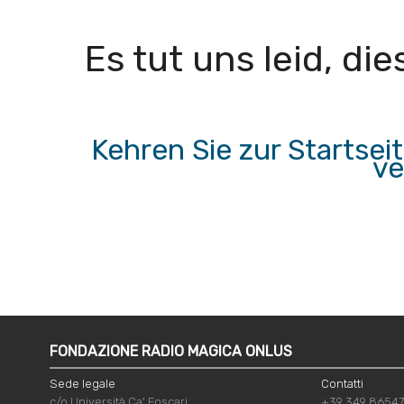
Es tut uns leid, d
Kehren Sie zur Startse
ve
FONDAZIONE RADIO MAGICA ONLUS
Sede legale
Contatti
c/o Università Ca' Foscari
+39 349 8654