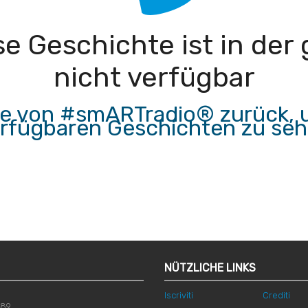
iese Geschichte ist in de
nicht verfügbar
ite von #smARTradio® zurück, u
rfügbaren Geschichten zu se
NÜTZLICHE LINKS
Iscriviti
Crediti
789