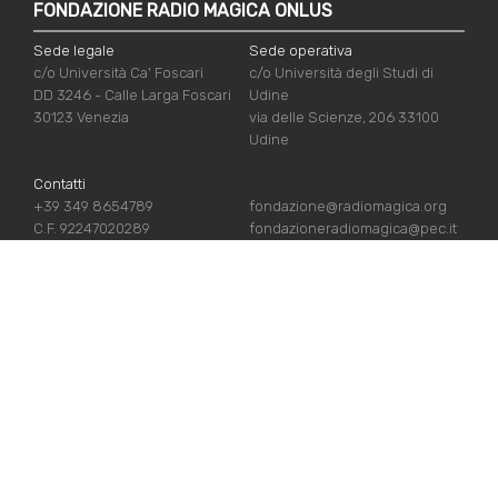
FONDAZIONE RADIO MAGICA ONLUS
Sede legale
Sede operativa
c/o Università Ca' Foscari
c/o Università degli Studi di
DD 3246 - Calle Larga Foscari
Udine
30123 Venezia
via delle Scienze, 206 33100
Udine
Contatti
+39 349 8654789
fondazione@radiomagica.org
C.F. 92247020289
fondazioneradiomagica@pec.it
NÜTZLICHE LINKS
Iscriviti
Crediti
Sostienici
Privacy Policy
Chi siamo
Cookie Policy
Contatti