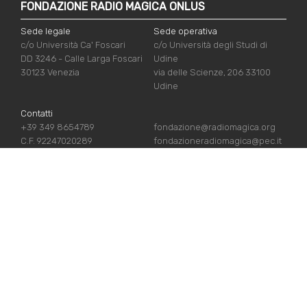
FONDAZIONE RADIO MAGICA ONLUS
Sede legale
Sede operativa
c/o Università Ca' Foscari
c/o Università degli Studi di
DD 3246 - Calle Larga Foscari
Udine
30123 Venezia
via delle Scienze, 206 33100
Udine
Contatti
+39 349 8654789
fondazione@radiomagica.org
C.F. 92247020289
fondazioneradiomagica@pec.it
NÜTZLICHE LINKS
Iscriviti
Crediti
Sostienici
Privacy Policy
Chi siamo
Cookie Policy
Contatti