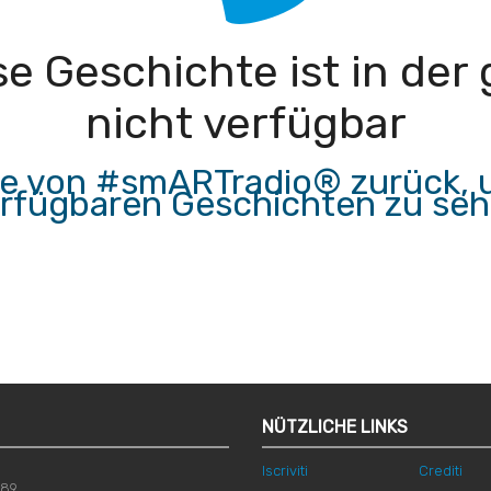
iese Geschichte ist in de
nicht verfügbar
ite von #smARTradio® zurück, u
rfügbaren Geschichten zu se
NÜTZLICHE LINKS
Iscriviti
Crediti
789