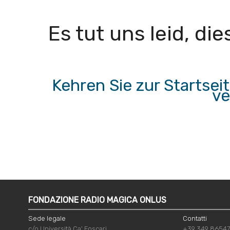
Es tut uns leid, d
Kehren Sie zur Startse
ve
FONDAZIONE RADIO MAGICA ONLUS
Sede legale
Contatti
c/o Università Ca' Foscari
+39 349 8654