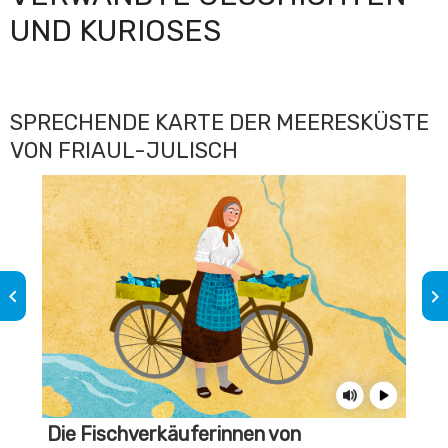
UND KURIOSES
SPRECHENDE KARTE DER MEERESKÜSTE
VON FRIAUL-JULISCH
keyboard_arrow_left
keyboard_arrow_right
Die Fischverkäuferinnen von
We