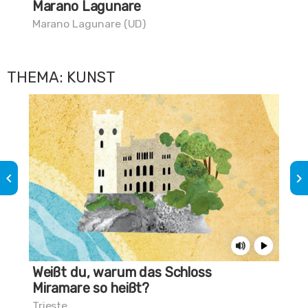
Marano Lagunare
Mar
Marano Lagunare (UD)
THEMA: KUNST
keyboard_arrow_left
keyboard_arrow_right
Weißt du, warum das Schloss
We
Miramare so heißt?
vo
wu
Trieste