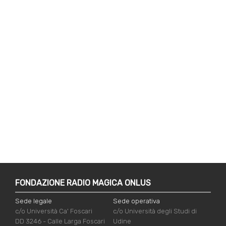
FONDAZIONE RADIO MAGICA ONLUS
Sede legale
Sede operativa
c/o Università Ca' Foscari
c/o Università degli Studi di
DD 3246 - Calle Larga Foscari
Udine