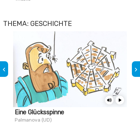
Mag
THEMA: GESCHICHTE
keyboard_arrow_left
keyboard_arrow_right
Eine Glücksspinne
Wei
St
Palmanova (UD)
Mug