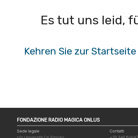
Es tut uns leid, 
Kehren Sie zur Startsei
FONDAZIONE RADIO MAGICA ONLUS
Sede legale
Contatti
c/o Università Ca' Foscari
+39 349 8654