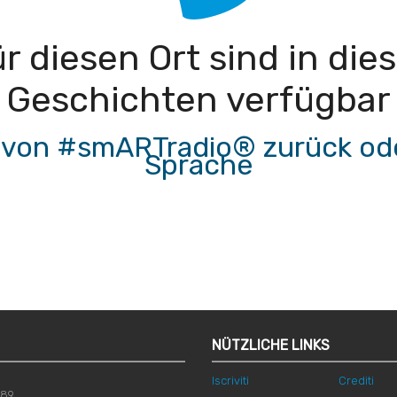
für diesen Ort sind in di
Geschichten verfügbar
te von #smARTradio® zurück ode
Sprache
NÜTZLICHE LINKS
Iscriviti
Crediti
789