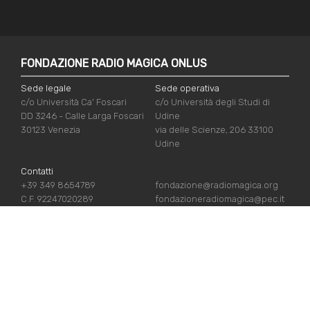
FONDAZIONE RADIO MAGICA ONLUS
Sede legale
Sede operativa
c/o Università Ca' Foscari
c/o Università degli Studi di
DD 3246 - Calle Larga Foscari
Udine
30123 Venezia
via delle Scienze, 206 33100
Udine
Contatti
+39 349 8654789
fondazione@radiomagica.org
C.F. 92247020289
fondazioneradiomagica@pec.it
NÜTZLICHE LINKS
Iscriviti
Crediti
Sostienici
Privacy Policy
Chi siamo
Cookie Policy