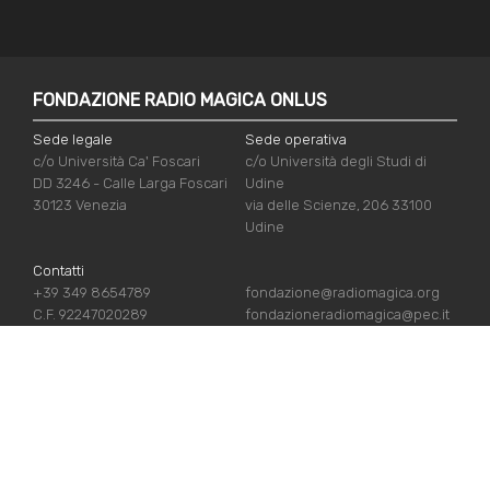
FONDAZIONE RADIO MAGICA ONLUS
Sede legale
Sede operativa
c/o Università Ca' Foscari
c/o Università degli Studi di
DD 3246 - Calle Larga Foscari
Udine
30123 Venezia
via delle Scienze, 206 33100
Udine
Contatti
+39 349 8654789
fondazione@radiomagica.org
C.F. 92247020289
fondazioneradiomagica@pec.it
NÜTZLICHE LINKS
Iscriviti
Crediti
Sostienici
Privacy Policy
Chi siamo
Cookie Policy