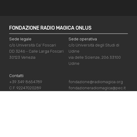
FONDAZIONE RADIO MAGICA ONLUS
Sede legale
Sede operativa
c/o Università Ca' Foscari
c/o Università degli Studi di
DD 3246 - Calle Larga Foscari
Udine
30123 Venezia
via delle Scienze, 206 33100
Udine
Contatti
+39 349 8654789
fondazione@radiomagica.org
C.F. 92247020289
fondazioneradiomagica@pec.it
NÜTZLICHE LINKS
Iscriviti
Crediti
Sostienici
Privacy Policy
Chi siamo
Cookie Policy