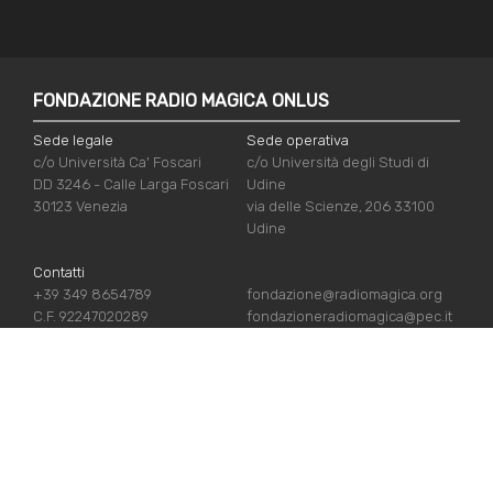
FONDAZIONE RADIO MAGICA ONLUS
Sede legale
Sede operativa
c/o Università Ca' Foscari
c/o Università degli Studi di
DD 3246 - Calle Larga Foscari
Udine
30123 Venezia
via delle Scienze, 206 33100
Udine
Contatti
+39 349 8654789
fondazione@radiomagica.org
C.F. 92247020289
fondazioneradiomagica@pec.it
NÜTZLICHE LINKS
Iscriviti
Crediti
Sostienici
Privacy Policy
Chi siamo
Cookie Policy