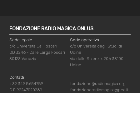
FONDAZIONE RADIO MAGICA ONLUS
Sede legale
Sede operativa
c/o Università Ca' Foscari
c/o Università degli Studi di
DD 3246 - Calle Larga Foscari
Udine
30123 Venezia
via delle Scienze, 206 33100
Udine
Contatti
+39 349 8654789
fondazione@radiomagica.org
C.F. 92247020289
fondazioneradiomagica@pec.it
NÜTZLICHE LINKS
Iscriviti
Crediti
Sostienici
Privacy Policy
Chi siamo
Cookie Policy