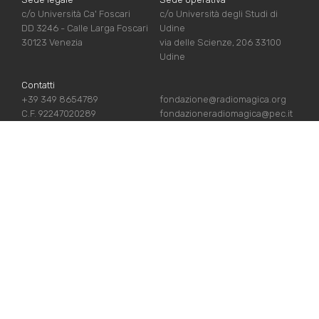
c/o Università Ca' Foscari
c/o Università degli Studi di
DD 3246 - Calle Larga Foscari
Udine
30123 Venezia
via delle Scienze, 206 33100
Udine
Contatti
+39 349 8654789
fondazione@radiomagica.org
C.F. 92247020289
fondazioneradiomagica@pec.it
LINK UTILI
Iscriviti
Crediti
Sostienici
Privacy Policy
Chi siamo
Cookie Policy
Contatti
Dona ora