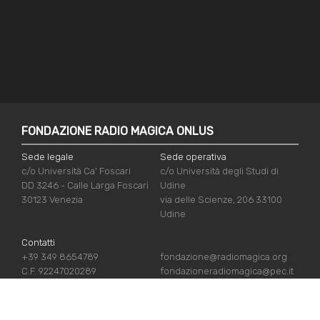
FONDAZIONE RADIO MAGICA ONLUS
Sede legale
Sede operativa
c/o Università Ca' Foscari
c/o Università degli Studi di
DD 3246 - Calle Larga Foscari
Udine
30123 Venezia
via delle Scienze, 206 33100
Udine
Contatti
+39 349 8654789
fondazione@radiomagica.org
C.F. 92247020289
fondazioneradiomagica@pec.it
LINK UTILI