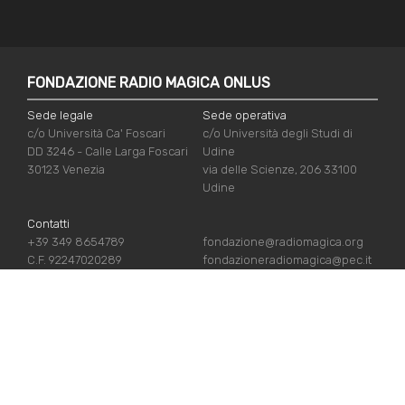
FONDAZIONE RADIO MAGICA ONLUS
Sede legale
Sede operativa
c/o Università Ca' Foscari
c/o Università degli Studi di
DD 3246 - Calle Larga Foscari
Udine
30123 Venezia
via delle Scienze, 206 33100
Udine
Contatti
+39 349 8654789
fondazione@radiomagica.org
C.F. 92247020289
fondazioneradiomagica@pec.it
LINK UTILI
Iscriviti
Crediti
Sostienici
Privacy Policy
Chi siamo
Cookie Policy