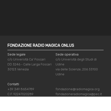
FONDAZIONE RADIO MAGICA ONLUS
Sede legale
Sede operativa
c/o Università Ca' Foscari
c/o Università degli Studi di
DD 3246 - Calle Larga Foscari
Udine
30123 Venezia
via delle Scienze, 206 33100
Udine
Contatti
+39 349 8654789
fondazione@radiomagica.org
C.F. 92247020289
fondazioneradiomagica@pec.it
LINK UTILI