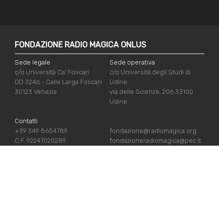
FONDAZIONE RADIO MAGICA ONLUS
Sede legale
Sede operativa
c/o Università Ca' Foscari
c/o Università degli Studi di
DD 3246 - Calle Larga Foscari
Udine
30123 Venezia
via delle Scienze, 206 33100
Udine
Contatti
+39 349 8654789
fondazione@radiomagica.org
C.F. 92247020289
fondazioneradiomagica@pec.it
LINK UTILI
Iscriviti
Crediti
Sostienici
Privacy Policy
Chi siamo
Cookie Policy