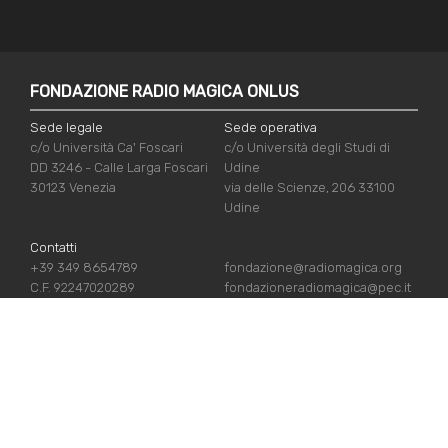
FONDAZIONE RADIO MAGICA ONLUS
Sede legale
Sede operativa
c/o Università Ca' Foscari
c/o Università degli Studi di
DD 3246 - Calle Larga Foscari
Udine
30123 Venezia
via delle Scienze, 206 33100
Udine
Contatti
+39 349 8654789
fondazione@radiomagica.org
C.F. 92247020289
fondazioneradiomagica@pec.it
LINK UTILI
Iscriviti
Crediti
Sostienici
Privacy Policy
Chi siamo
Cookie Policy