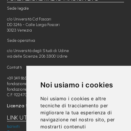
Sede legale
c/o Università Ca' Foscari
DD 3246 - Calle Larga Foscari
30123 Venezia
Sede operativa
c/o Università degli Studi di Udine
via delle Scienze, 206 33100 Udine
Contatti
+39 349 8654789
Noi usiamo i cookies
fondazione@radiomagica.org
fondazioneradiomagica@pec.it
C.F. 92247020289
Noi usiamo i cookies e altre
tecniche di tracciamento per
Licenza SIAE: 202100000612
migliorare la tua esperienza di
LINK UTILI
navigazione nel nostro sito, per
mostrarti contenuti
Iscriviti