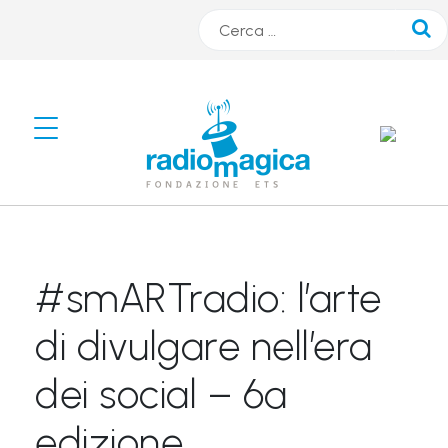
Cerca
#
s
m
A
R
#smARTradio: l’arte
T
r
di divulgare nell’era
a
dei social – 6ª
d
i
edizione
o