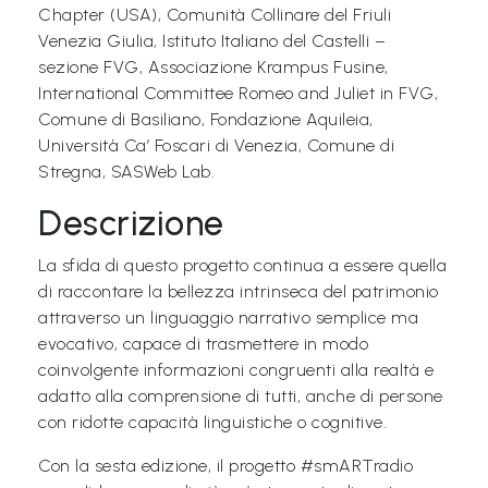
Chapter (USA), Comunità Collinare del Friuli
Venezia Giulia, Istituto Italiano del Castelli –
Libri per TUTTI
sezione FVG, Associazione Krampus Fusine,
International Committee Romeo and Juliet in FVG,
Webradio
Comune di Basiliano, Fondazione Aquileia,
A
Università Ca’ Foscari di Venezia, Comune di
Stregna, SASWeb Lab.
c
a
Descrizione
d
La sfida di questo progetto continua a essere quella
e
di raccontare la bellezza intrinseca del patrimonio
m
attraverso un linguaggio narrativo semplice ma
y
evocativo, capace di trasmettere in modo
coinvolgente informazioni congruenti alla realtà e
Sostienici
adatto alla comprensione di tutti, anche di persone
con ridotte capacità linguistiche o cognitive.
Offerta formativa
Con la sesta edizione, il progetto #smARTradio