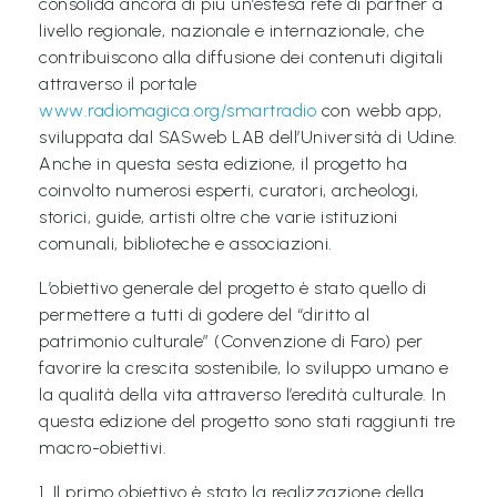
L
consolida ancora di più un’estesa rete di partner a
livello regionale, nazionale e internazionale, che
e
contribuiscono alla diffusione dei contenuti digitali
g
attraverso il portale
g
www.radiomagica.org/smartradio
con webb app,
i
sviluppata dal SASweb LAB dell’Università di Udine.
Anche in questa sesta edizione, il progetto ha
A
coinvolto numerosi esperti, curatori, archeologi,
M
storici, guide, artisti oltre che varie istituzioni
O
comunali, biblioteche e associazioni.
F
L’obiettivo generale del progetto è stato quello di
V
permettere a tutti di godere del “diritto al
G
patrimonio culturale” (Convenzione di Faro) per
favorire la crescita sostenibile, lo sviluppo umano e
P
la qualità della vita attraverso l’eredità culturale. In
i
questa edizione del progetto sono stati raggiunti tre
macro-obiettivi.
m
p
1. Il primo obiettivo è stato la realizzazione della