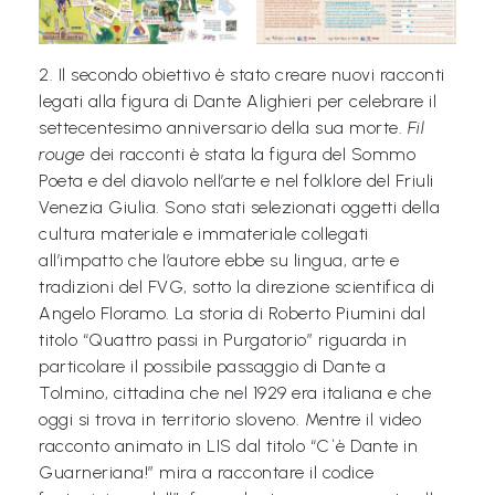
i
C
2. Il secondo obiettivo è stato creare nuovi racconti
h
legati alla figura di Dante Alighieri per celebrare il
i
settecentesimo anniversario della sua morte.
Fil
rouge
dei racconti è stata la figura del Sommo
s
Poeta e del diavolo nell’arte e nel folklore del Friuli
i
Venezia Giulia. Sono stati selezionati oggetti della
a
cultura materiale e immateriale collegati
m
all’impatto che l’autore ebbe su lingua, arte e
tradizioni del FVG, sotto la direzione scientifica di
o
Angelo Floramo. La storia di Roberto Piumini dal
titolo “Quattro passi in Purgatorio” riguarda in
N
particolare il possibile passaggio di Dante a
e
Tolmino, cittadina che nel 1929 era italiana e che
w
oggi si trova in territorio sloveno. Mentre il video
s
racconto animato in LIS dal titolo “C`è Dante in
Guarneriana!” mira a raccontare il codice
/