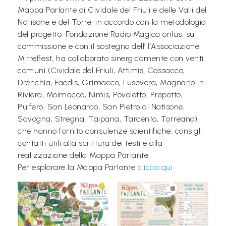
Mappa Parlante di Cividale del Friuli e delle Valli del
a
Natisone e del Torre, in accordo con la metodologia
M
del progetto. Fondazione Radio Magica onlus, su
a
commissione e con il sostegno dell’ l’Associazione
g
Mittelfest, ha collaborato sinergicamente con venti
comuni (Cividale del Friuli, Attimis, Cassacco,
i
Drenchia, Faedis, Grimacco, Lusevera, Magnano in
c
Riviera, Moimacco, Nimis, Povoletto, Prepotto,
a
Pulfero, San Leonardo, San Pietro al Natisone,
Savogna, Stregna, Taipana, Tarcento, Torreano)
P
che hanno fornito consulenze scientifiche, consigli,
r
contatti utili alla scrittura dei testi e alla
o
realizzazione della Mappa Parlante.
Per esplorare la Mappa Parlante
clicca qui.
g
e
t
t