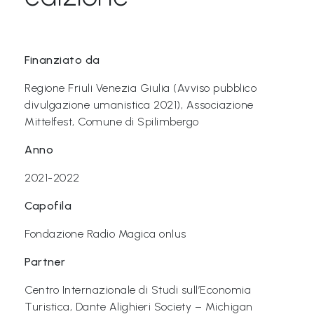
&
M
a
Finanziato da
p
Regione Friuli Venezia Giulia (Avviso pubblico
p
divulgazione umanistica 2021), Associazione
e
Mittelfest, Comune di Spilimbergo
P
Anno
a
2021-2022
r
l
Capofila
a
Fondazione Radio Magica onlus
n
Partner
t
i
Centro Internazionale di Studi sull’Economia
Turistica, Dante Alighieri Society – Michigan
®