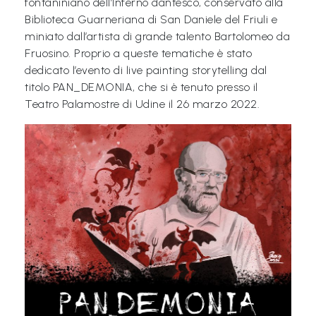
fontaniniano dell’Inferno dantesco, conservato alla
P
Biblioteca Guarneriana di San Daniele del Friuli e
r
miniato dall’artista di grande talento Bartolomeo da
e
Fruosino. Proprio a queste tematiche è stato
dedicato l’evento di live painting storytelling dal
s
titolo PAN_DEMONIA, che si è tenuto presso il
s
Teatro Palamostre di Udine il 26 marzo 2022.