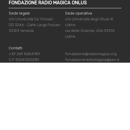
FONDAZIONE RADIO MAGICA ONLUS
Sede legale
Sede operativa
c/o Università Ca' Foscari
c/o Università degli Studi di
DD 3246 - Calle Larga Foscari
Udine
30123 Venezia
via delle Scienze, 206 33100
Udine
Contatti
+39 349 8654789
fondazione@radiomagica.org
C.F. 92247020289
fondazioneradiomagica@pec.it
NÜTZLICHE LINKS
Iscriviti
Crediti
Sostienici
Privacy Policy
Chi siamo
Cookie Policy
Contatti