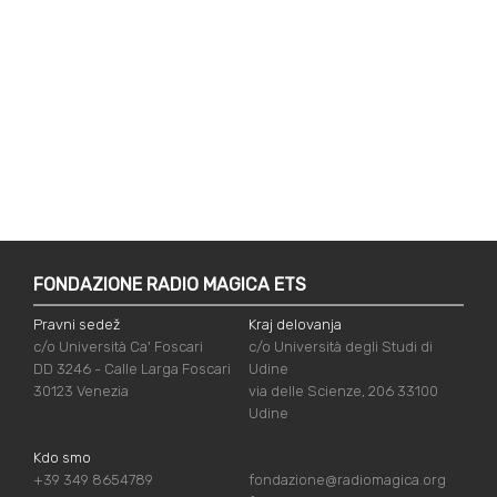
FONDAZIONE RADIO MAGICA ETS
Pravni sedež
Kraj delovanja
c/o Università Ca' Foscari
c/o Università degli Studi di
DD 3246 - Calle Larga Foscari
Udine
30123 Venezia
via delle Scienze, 206 33100
Udine
Kdo smo
+39 349 8654789
fondazione@radiomagica.org