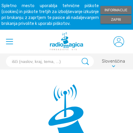
Spletno mesto uporablja tehnične piškote
INFORMACIJE
(cookies) in piškote tretjih za izboljševanje izkušnje
pri brskanju; z zaprtjem te pasice ali nadaljevanjem
ZAPRI
brskanja privolite k uporabi piškotov.
Slovenščina
keyboard_arrow_down