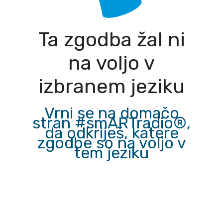
Ta zgodba žal ni
na voljo v
izbranem jeziku
Vrni se na domačo
stran #smARTradio®,
da odkriješ, katere
zgodbe so na voljo v
tem jeziku