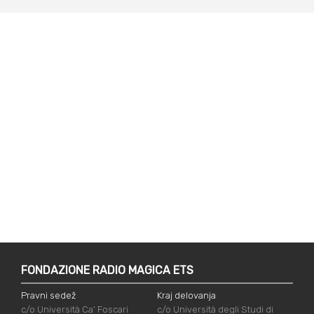
FONDAZIONE RADIO MAGICA ETS
Pravni sedež
Kraj delovanja
c/o Università Ca' Foscari
c/o Università degli Studi di