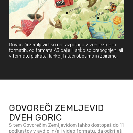
Govoreči zemljevidi so na razpolago v več jezikih in
formatih, od formata A3 dalje. Lahko so prepognjeni ali
v formatu plakata, lahko jih tudi obesimo in zbiramo.
GOVOREČI ZEMLJEVID
DVEH GORIC
S tem Govorečim Zemljevidom lahko dostopaš do 11
podkastov v avdio in/ali video formatu, da odkriješ