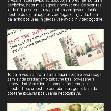
V vsakem zemljevidu so upodobljeni predmeti kulturne
dediščine, katerim so zgodbe posvečene. Če skeniraš
kodo QR, prisotno na papirnatem zemljevidu, dobiš
dostop do digitalnega Govorečega zemljevida, tukaj
pa lahko poslušaš in gledaš vse avdio in video zgodbe.
To pa ni vse: na hrbtni strani papirnatega Govorečega
zemljevida predlagamo zabavne igre, povezane s
pripovedmi. Vsaka igra je namenjena temu, da
spodbudi pozornost do podrobnosti zgodb, tako da
postane izkušnja poslušanja nepozabljiva.