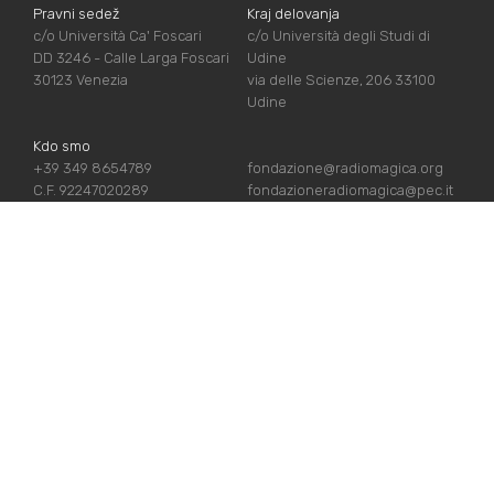
Pravni sedež
Kraj delovanja
c/o Università Ca' Foscari
c/o Università degli Studi di
DD 3246 - Calle Larga Foscari
Udine
30123 Venezia
via delle Scienze, 206 33100
Udine
Kdo smo
+39 349 8654789
fondazione@radiomagica.org
C.F. 92247020289
fondazioneradiomagica@pec.it
UPORABNE POVEZAVE
Vpiši se
Priznanja
Podpiraj nas
Politika zasebnosti
Kdo smo
Politika piškotov
Stiki