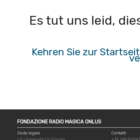
Es tut uns leid, d
Kehren Sie zur Startse
ve
FONDAZIONE RADIO MAGICA ONLUS
Sede legale
Contatti
c/o Università Ca' Foscari
+39 349 8654