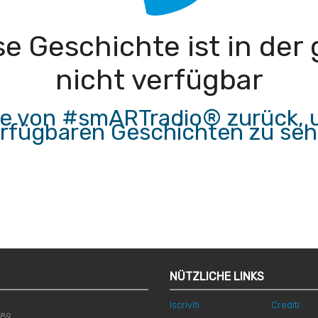
iese Geschichte ist in de
nicht verfügbar
ite von #smARTradio® zurück, u
rfügbaren Geschichten zu se
NÜTZLICHE LINKS
Iscriviti
Crediti
789