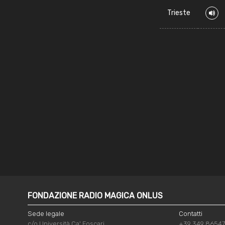
Trieste
FONDAZIONE RADIO MAGICA ONLUS
Sede legale
Contatti
c/o Università Ca' Foscari
+39 349 8654