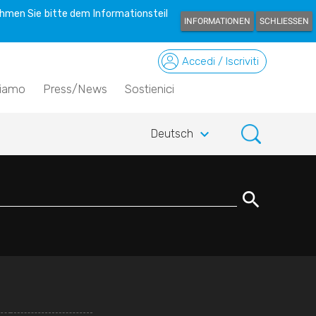
hmen Sie bitte dem Informationsteil
INFORMATIONEN
SCHLIESSEN
Accedi / Iscriviti
siamo
Press/News
Sostienici
keyboard_arrow_down
Deutsch
search