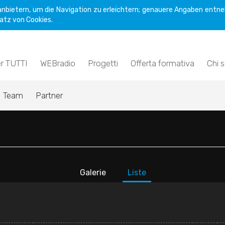
nbietern, um die Navigation zu erleichtern; genauere Angaben entne
atz von Cookies.
er TUTTI
WEBradio
Progetti
Offerta formativa
Chi 
Team
Partner
Galerie
Liste