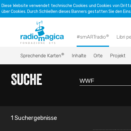
Diese Website verwendet technische Cookies und Cookies von Dritta
über Cookies. Durch Schließen dieses Banners gestatten Sie den Eins
®
#smARTradio
Libri p
®
Sprechende Karten
Inhalte
Orte
Projekt
Suche
1 Suchergebnisse