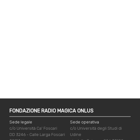
FONDAZIONE RADIO MAGICA ONLUS
Sede legale
Sede operativa
c/o Università Ca' Foscari
c/o Università degli Studi di
DD 3246 - Calle Larga Foscari
Udine