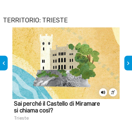
TERRITORIO: TRIESTE
keyboard_arrow_left
keyboard_arrow_right
Sai perché il Castello di Miramare
Sai
si chiama così?
co
Trieste
Tri