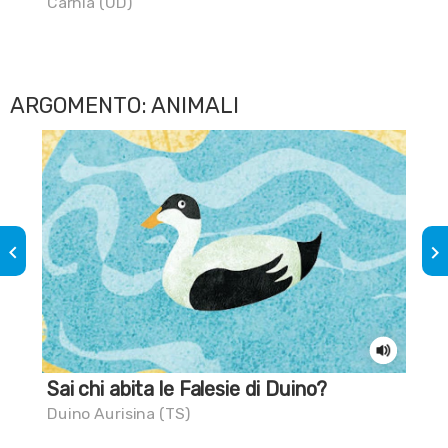
Carnia (UD)
Tri
ARGOMENTO: ANIMALI
keyboard_arrow_left
keyboard_arrow_right
Sai chi abita le Falesie di Duino?
Il 
Duino Aurisina (TS)
Car