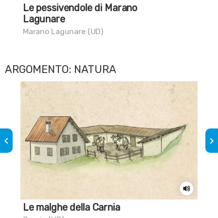
Le pessivendole di Marano
Sai
Lagunare
Mar
Marano Lagunare (UD)
ARGOMENTO: NATURA
keyboard_arrow_left
keyboard_arrow_right
Le malghe della Carnia
La