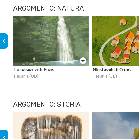
ARGOMENTO: NATURA
keyboard_arrow_left
La cascata di Fuas
Gli stavoli di Orias
Pesariis (UD)
Pesariis (UD)
ARGOMENTO: STORIA
keyboard_arrow_left