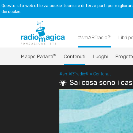
Questo sito web utilizza cookie tecnici e di terze parti per miglior
dei cookie.
®
#smARTradio
Libri p
®
Mappe Parlanti
Contenuti
Luoghi
Progett
#smARTradio
®
»
Contenuti
Sai cosa sono i ca