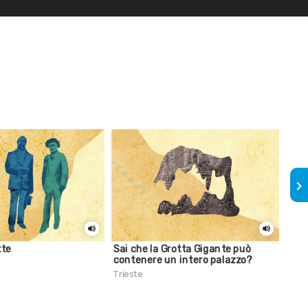
keyboard_arrow_right
tte
Sai che la Grotta Gigante può
Sai 
contenere un intero palazzo?
Mir
Trieste
Trie