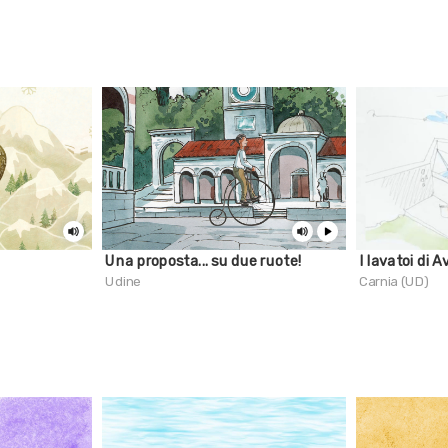
Una proposta... su due ruote!
I lavatoi di A
Udine
Carnia (UD)