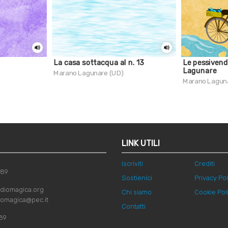
La casa sottacqua al n. 13
Le pessivend
Lagunare
Marano Lagunare (UD)
Marano Lagun
LINK UTILI
Iscriviti
Crediti
789
Sostienici
Privacy Pol
diomagica.org
Chi siamo
Cookie Pol
iomagica@pec.it
Contatti
89