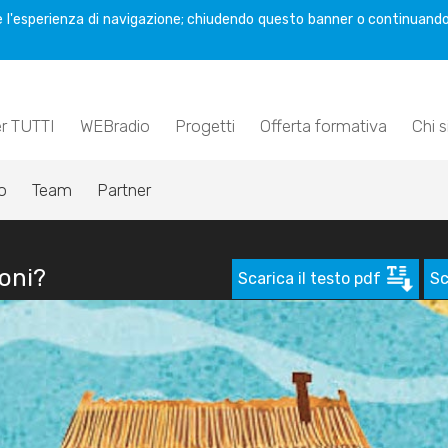
are l'esperienza di navigazione; chiudendo questo banner o continuando
er TUTTI
WEBradio
Progetti
Offerta formativa
Chi 
o
Team
Partner
soni?
Scarica il testo pdf
Sc