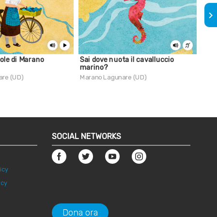
keyboard_arrow_right
ole di Marano
Sai dove nuota il cavalluccio
I Fe
marino?
Lag
are (UD)
Marano Lagunare (UD)
Mara
SOCIAL NETWORKS
icy
icy
Dona ora