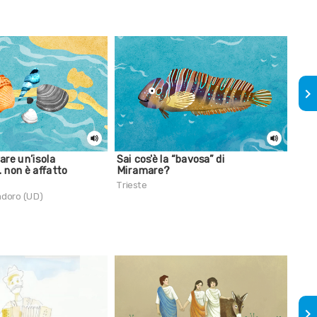
keyboard_arrow_right
are un’isola
Sai cos'è la “bavosa” di
Sai 
 non è affatto
Miramare?
cont
Trieste
Trie
adoro (UD)
keyboard_arrow_right