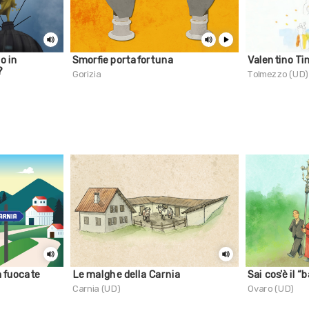
o in
Smorfie portafortuna
Valentino Tin
?
Gorizia
Tolmezzo (UD)
 infuocate
Le malghe della Carnia
Sai cos'è il “
Carnia (UD)
Ovaro (UD)