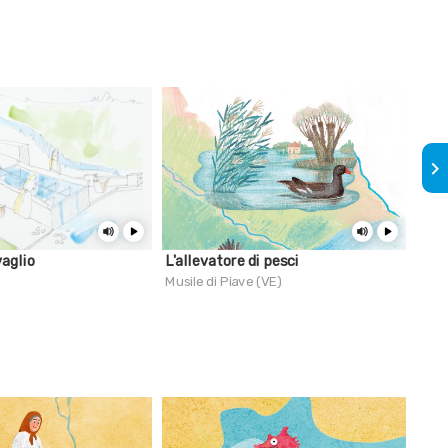
keyboard_arrow_right
vaglio
L'allevatore di pesci
Le m
Musile di Piave (VE)
Carn