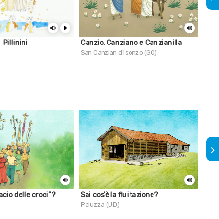
 Pillinini
Canzio, Canziano e Canzianilla
Sai 
diav
San Canzian d'Isonzo (GO)
Udin
keyboard_arrow_right
bacio delle croci”?
Sai cos'è la fluitazione?
Uno,
Paluzza (UD)
Col 