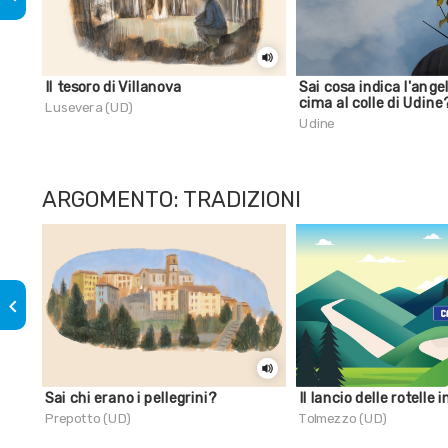
Il tesoro di Villanova
Sai cosa indica l'angel
cima al colle di Udine
Lusevera (UD)
Udine
ARGOMENTO: TRADIZIONI
keyboard_arrow_left
Sai chi erano i pellegrini?
Il lancio delle rotelle
Prepotto (UD)
Tolmezzo (UD)