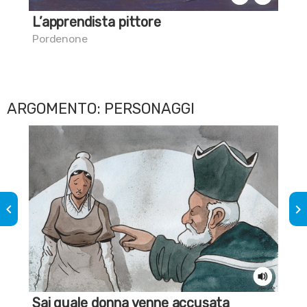
L’apprendista pittore
Sa
nel
Pordenone
Por
ARGOMENTO: PERSONAGGI
keyboard_arrow_left
keyboard_arrow_right
Sai quale donna venne accusata
Jur