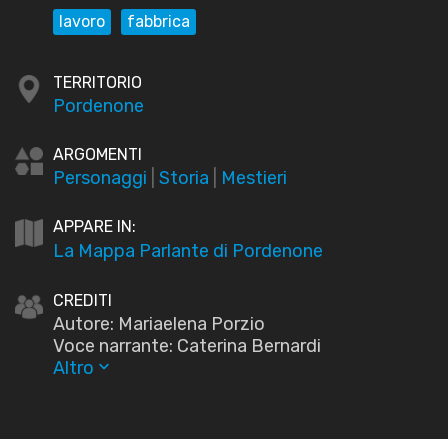
lavoro
fabbrica
TERRITORIO
Pordenone
ARGOMENTI
Personaggi
|
Storia
|
Mestieri
APPARE IN:
La Mappa Parlante di Pordenone
CREDITI
Autore: Mariaelena Porzio
Voce narrante: Caterina Bernardi
Altro
keyboard_arrow_down