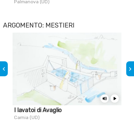
Palmanova (UD)
ARGOMENTO: MESTIERI
keyboard_arrow_left
keyboard_arrow_right
I lavatoi di Avaglio
Sa
col
Carnia (UD)
bur
Civi