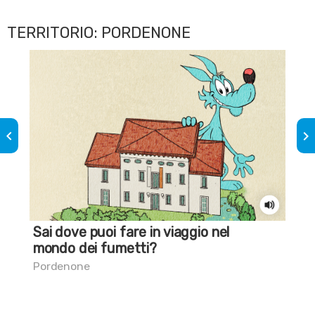
TERRITORIO: PORDENONE
keyboard_arrow_left
keyboard_arrow_right
Sai dove puoi fare in viaggio nel
Sai
mondo dei fumetti?
Por
Pordenone