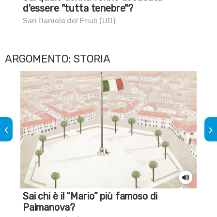
d'essere "tutta tenebre"?
Nov
San Daniele del Friuli (UD)
ARGOMENTO: STORIA
keyboard_arrow_left
keyboard_arrow_right
Sai chi è il “Mario” più famoso di
To
Palmanova?
Tor