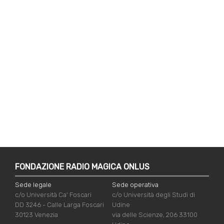
FONDAZIONE RADIO MAGICA ONLUS
Sede legale
Sede operativa
c/o Università Ca' Foscari
c/o Università degli Studi di
DD 3246 - Calle Larga Foscari
Udine
30123 Venezia
via delle Scienze, 206 33100