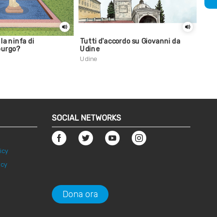
 la ninfa di
Tutti d'accordo su Giovanni da
Sai 
purgo?
Udine
real
Udine
Udin
SOCIAL NETWORKS
icy
icy
Dona ora