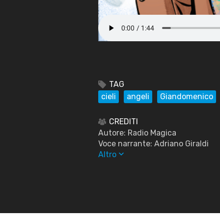
TAG
cieli
angeli
Giandomenico
CREDITI
Autore: Radio Magica
Voce narrante: Adriano Giraldi
keyboard_arrow_down
Altro