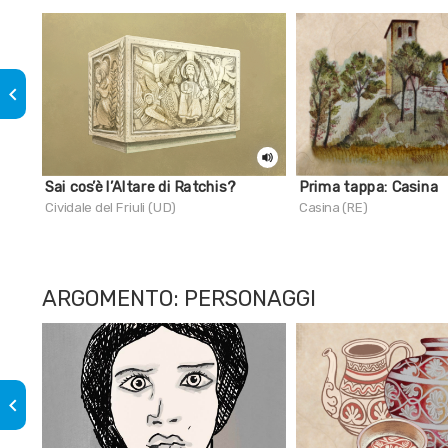
keyboard_arrow_left
Sai cos’è l’Altare di Ratchis?
Prima tappa: Casina
Cividale del Friuli (UD)
Casina (RE)
ARGOMENTO: PERSONAGGI
keyboard_arrow_left