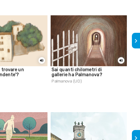
keyboard_arrow_right
i trovare un
Sai quanti chilometri di
Sai 
endente’?
gallerie ha Palmanova?
Duin
Palmanova (UD)
keyboard_arrow_right