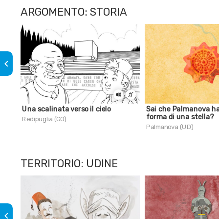
ARGOMENTO: STORIA
keyboard_arrow_left
Una scalinata verso il cielo
Sai che Palmanova ha
forma di una stella?
Redipuglia (GO)
Palmanova (UD)
TERRITORIO: UDINE
keyboard_arrow_left