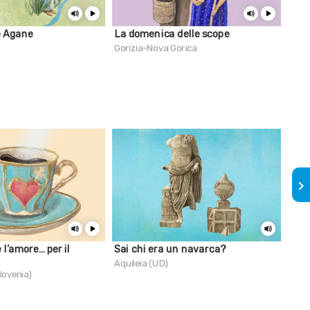
e Agane
La domenica delle scope
Jure
caff
Gorizia-Nova Gorica
Nova
keyboard_arrow_right
 l’amore… per il
Sai chi era un navarca?
Sai 
"ban
Aquileia (UD)
lovenia)
Apli