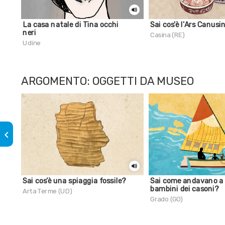
La casa natale di Tina occhi
Sai cos'è l'Ars Canus
neri
Casina (RE)
Udine
ARGOMENTO: OGGETTI DA MUSEO
keyboard_arrow_left
Sai cos’è una spiaggia fossile?
Sai come andavano a 
bambini dei casoni?
Arta Terme (UD)
Grado (GO)