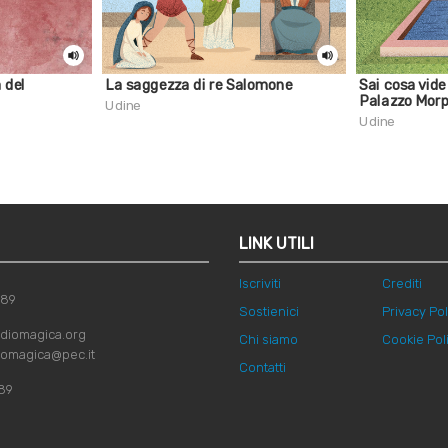
 del
La saggezza di re Salomone
Sai cosa vide
Palazzo Mor
Udine
Udine
LINK UTILI
Iscriviti
Crediti
789
Sostienici
Privacy Pol
diomagica.org
Chi siamo
Cookie Pol
iomagica@pec.it
Contatti
89