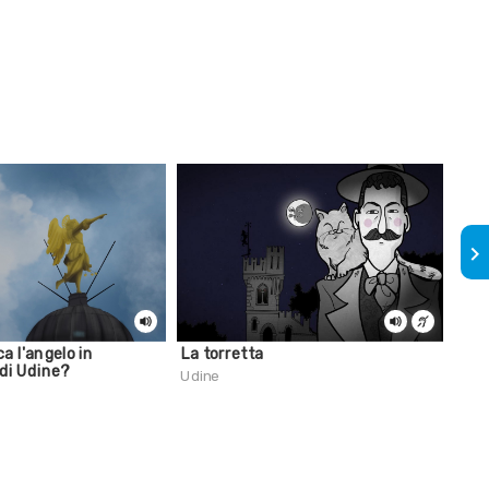
keyboard_arrow_right
ca l'angelo in
La torretta
Asi
 di Udine?
Udine
Udin