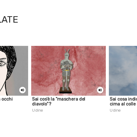
LATE
a occhi
Sai cos'è la "maschera del
Sai cosa indi
diavolo"?
cima al colle
Udine
Udine