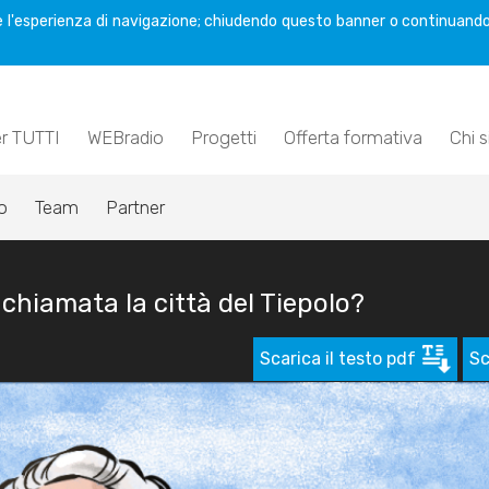
are l'esperienza di navigazione; chiudendo questo banner o continuando
er TUTTI
WEBradio
Progetti
Offerta formativa
Chi 
o
Team
Partner
chiamata la città del Tiepolo?
Scarica il testo pdf
Sc