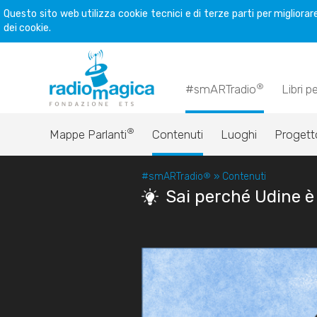
Questo sito web utilizza cookie tecnici e di terze parti per miglior
dei cookie.
®
#smARTradio
Libri p
®
Mappe Parlanti
Contenuti
Luoghi
Progett
#smARTradio
®
»
Contenuti
Sai perché Udine è 