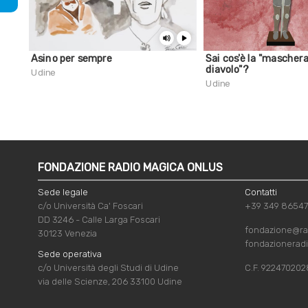
Asino per sempre
Sai cos'è la "maschera
diavolo"?
Udine
Udine
FONDAZIONE RADIO MAGICA ONLUS
Sede legale
Contatti
c/o Università Ca' Foscari
+39 349 8654
DD 3246 - Calle Larga Foscari
fondazione@ra
30123 Venezia
fondazionerad
Sede operativa
c/o Università degli Studi di Udine
C.F. 922470202
via delle Scienze, 206 33100 Udine