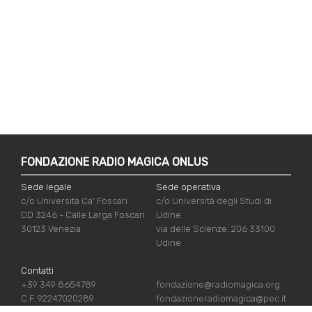
FONDAZIONE RADIO MAGICA ONLUS
Sede legale
Sede operativa
c/o Università Ca' Foscari
c/o Università degli Studi di
DD 3246 - Calle Larga Foscari
Udine
30123 Venezia
via delle Scienze, 206 33100
Udine
Contatti
+39 349 8654789
fondazione@radiomagica.org
C.F. 92247020289
fondazioneradiomagica@pec.it