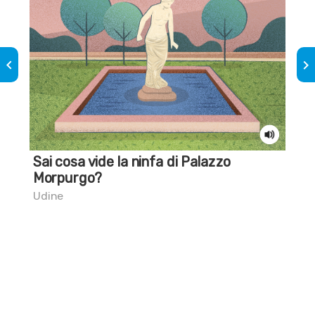
keyboard_arrow_left
keyboard_arrow_right
Sai cosa vide la ninfa di Palazzo
Sa
Morpurgo?
cit
Udine
Udi