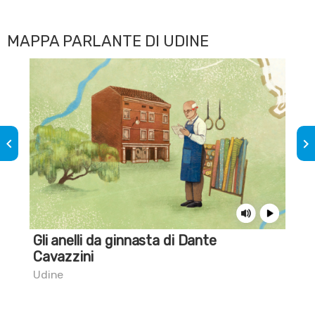
MAPPA PARLANTE DI UDINE
keyboard_arrow_left
keyboard_arrow_right
Gli anelli da ginnasta di Dante
La 
Cavazzini
Udi
Udine