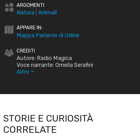
ARGOMENTI
Natura
|
Animali
APPARE IN:
Mappa Parlante di Udine
CREDITI
Autore: Radio Magica
Voce narrante: Ornella Serafini
Altro
keyboard_arrow_down
STORIE E CURIOSITÀ
CORRELATE