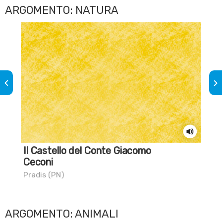
ARGOMENTO: NATURA
keyboard_arrow_left
keyboard_arrow_right
Il Castello del Conte Giacomo
Sa
Ceconi
lo
Pradis (PN)
Cas
ARGOMENTO: ANIMALI