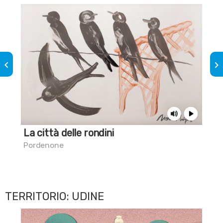
keyboard_arrow_left
keyboard_arrow_right
La città delle rondini
Sai
Pordenone
Lig
TERRITORIO: UDINE