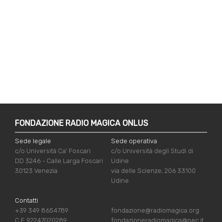
FONDAZIONE RADIO MAGICA ONLUS
Sede legale
Sede operativa
c/o Università Ca' Foscari
c/o Università degli Studi di
DD 3246 - Calle Larga Foscari
Udine
30123 Venezia
via delle Scienze, 206 33100
Udine
Contatti
+39 349 8654789
fondazione@radiomagica.org
C.F. 92247020289
fondazioneradiomagica@pec.it