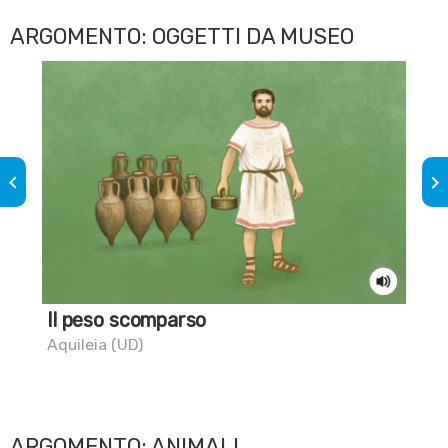
ARGOMENTO: OGGETTI DA MUSEO
keyboard_arrow_left
keyboard_arrow_right
Il peso scomparso
Sai
Aquileia (UD)
Civi
ARGOMENTO: ANIMALI