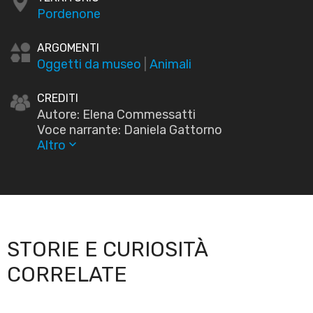
Pordenone
ARGOMENTI
Oggetti da museo
|
Animali
CREDITI
Autore: Elena Commessatti
Voce narrante: Daniela Gattorno
Altro
keyboard_arrow_down
STORIE E CURIOSITÀ
CORRELATE