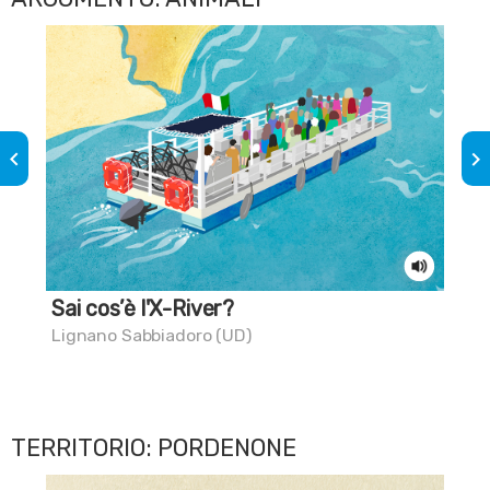
keyboard_arrow_left
keyboard_arrow_right
Sai cos’è l'X-River?
Lo 
Lignano Sabbiadoro (UD)
Car
TERRITORIO: PORDENONE