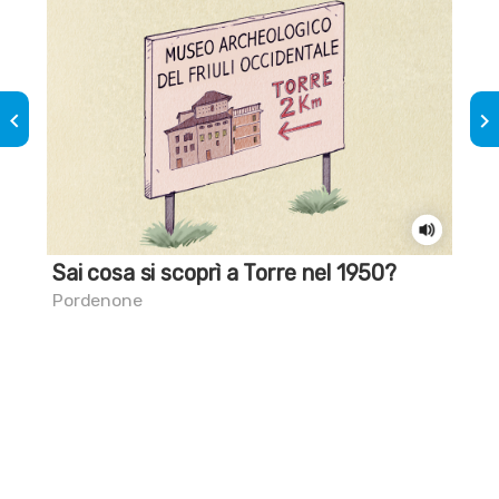
keyboard_arrow_left
keyboard_arrow_right
Sai cosa si scoprì a Torre nel 1950?
Il 
Pordenone
Por