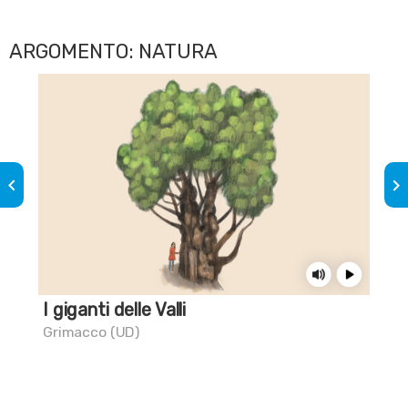
ARGOMENTO: NATURA
keyboard_arrow_left
keyboard_arrow_right
I giganti delle Valli
Sai
Grimacco (UD)
Art