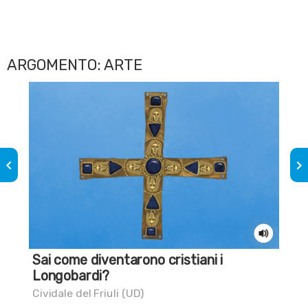
ARGOMENTO: ARTE
keyboard_arrow_left
keyboard_arrow_right
Sai come diventarono cristiani i
Sa
Longobardi?
che
Cividale del Friuli (UD)
Tol