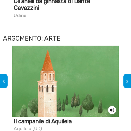
Gli anelli da ginnasta di Dante
La
Cavazzini
Pra
Udine
ARGOMENTO: ARTE
keyboard_arrow_left
keyboard_arrow_right
Il campanile di Aquileia
Sai
Aquileia (UD)
Aqu