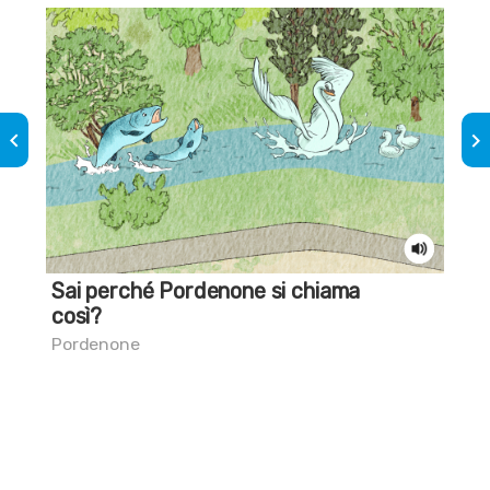
keyboard_arrow_left
keyboard_arrow_right
Sai perché Pordenone si chiama
Il 
così?
Por
Pordenone