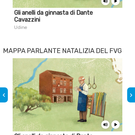
Gli anelli da ginnasta di Dante
La
Cavazzini
Pra
Udine
MAPPA PARLANTE NATALIZIA DEL FVG
keyboard_arrow_left
keyboard_arrow_right