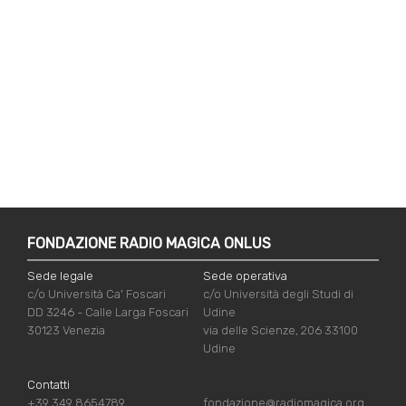
FONDAZIONE RADIO MAGICA ONLUS
Sede legale
Sede operativa
c/o Università Ca' Foscari
c/o Università degli Studi di
DD 3246 - Calle Larga Foscari
Udine
30123 Venezia
via delle Scienze, 206 33100
Udine
Contatti
+39 349 8654789
fondazione@radiomagica.org