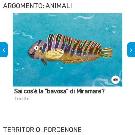
ARGOMENTO: ANIMALI
keyboard_arrow_left
keyboard_arrow_right
Sai cos'è la “bavosa” di Miramare?
Sai
ma
Trieste
Mar
TERRITORIO: PORDENONE