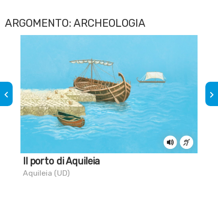
ARGOMENTO: ARCHEOLOGIA
keyboard_arrow_left
keyboard_arrow_right
Il porto di Aquileia
Sai
Aquileia (UD)
Mon