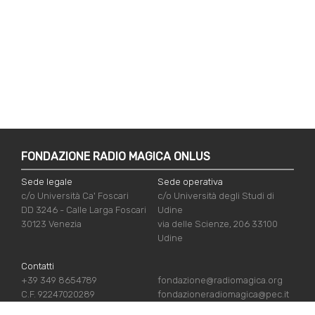
FONDAZIONE RADIO MAGICA ONLUS
Sede legale
Sede operativa
c/o Università Ca' Foscari
c/o Università degli Studi di
DD 3246 - Calle Larga Foscari
Udine
30123 Venezia
via delle Scienze, 206 33100
Udine
Contatti
+39 349 8654789
fondazione@radiomagica.org
C.F. 92247020289
fondazioneradiomagica@pec.it