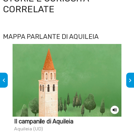
CORRELATE
MAPPA PARLANTE DI AQUILEIA
keyboard_arrow_left
keyboard_arrow_right
Il campanile di Aquileia
Il
Aquileia (UD)
Aqu