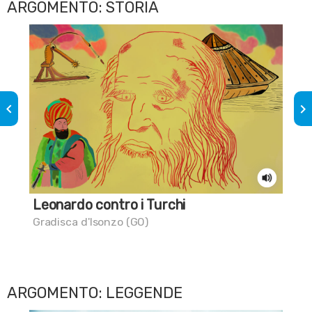
ARGOMENTO: STORIA
keyboard_arrow_left
keyboard_arrow_right
Leonardo contro i Turchi
Dal
Gradisca d'Isonzo (GO)
Nov
ARGOMENTO: LEGGENDE