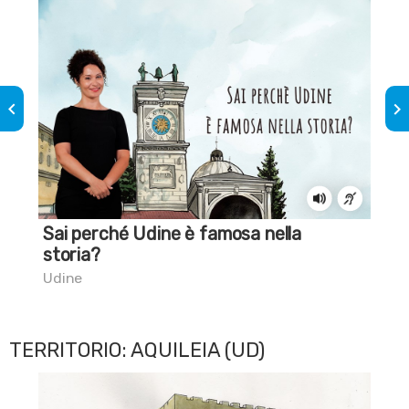
keyboard_arrow_left
keyboard_arrow_right
Sai perché Udine è famosa nella
Sai
storia?
Civi
Udine
TERRITORIO: AQUILEIA (UD)