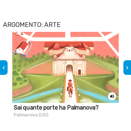
ARGOMENTO: ARTE
keyboard_arrow_left
keyboard_arrow_right
Sai quante porte ha Palmanova?
Sai
fe
Palmanova (UD)
Sap