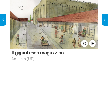
keyboard_arrow_left
keyboard_arrow_right
Il gigantesco magazzino
Un
Aquileia (UD)
Aqu