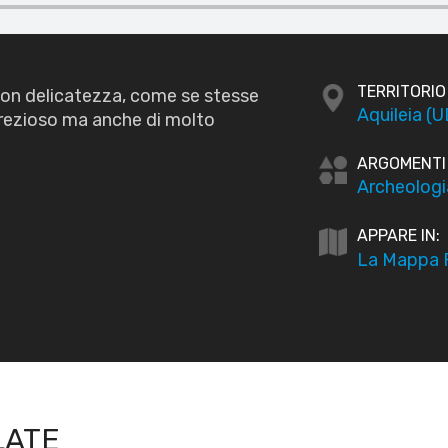
TERRITORIO
con delicatezza, come se stesse
Aquileia (U
rezioso ma anche di molto
ARGOMENTI
Archeologi
APPARE IN:
La Mappa P
LATE