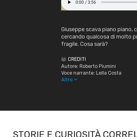
Giuseppe scava piano piano, 
cercando qualcosa di molto p
fragile. Cosa sarà?
CREDITI
Autore: Roberto Piumini
Voce narrante: Lella Costa
keyboard_arrow_down
Altro
STORIE E CURIOSITÀ CORRE