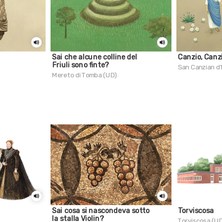
Sai che alcune colline del
Canzio, Canz
Friuli sono finte?
San Canzian d'
Mereto di Tomba (UD)
Sai cosa si nascondeva sotto
Torviscosa
la stalla Violin?
Torviscosa (U