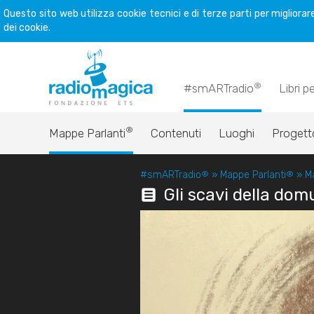
Questo sito web utilizza cookie tecnici e di terze parti per miglior
dei cookie.
®
#smARTradio
Libri p
®
Mappe Parlanti
Contenuti
Luoghi
Progett
#smARTradio
®
»
Mappe Parlanti
®
»
Ma
Gli scavi della dom