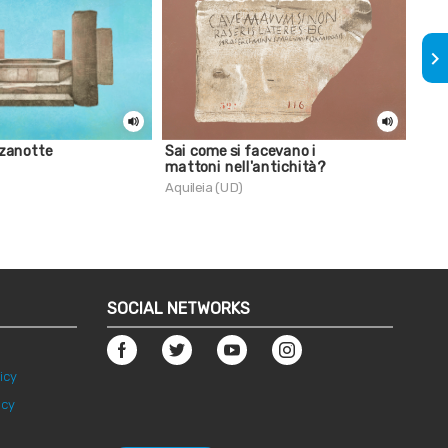
keyboard_arrow_right
zanotte
Sai come si facevano i
Sai 
mattoni nell'antichità?
degl
Aquileia (UD)
Aqui
SOCIAL NETWORKS
icy
icy