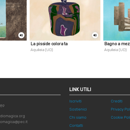
La pisside colorata
Bagno a mez
Aquileia (UD)
Aquileia (UD)
LINK UTILI
Iscriviti
Crediti
789
Sostienici
Privacy Pol
diomagica.org
Chi siamo
Cookie Pol
iomagica@pec.it
Contatti