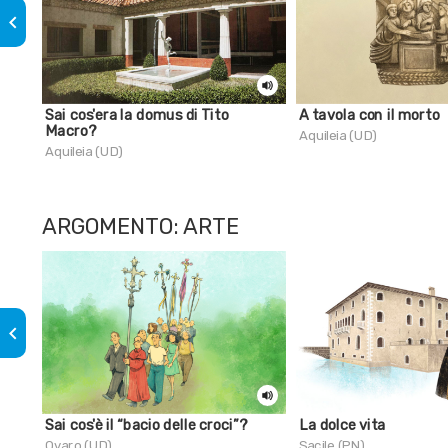
keyboard_arrow_left
Sai cos'era la domus di Tito
A tavola con il morto
Macro?
Aquileia (UD)
Aquileia (UD)
ARGOMENTO: ARTE
keyboard_arrow_left
Sai cos'è il “bacio delle croci”?
La dolce vita
Ovaro (UD)
Sacile (PN)