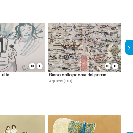
keyboard_arrow_right
uille
Giona nella pancia del pesce
I pe
Aquileia (UD)
Aqui