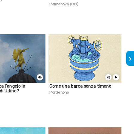
Palmanova (UD)
Por
keyboard_arrow_right
ca l'angelo in
Come una barca senza timone
Sai 
 di Udine?
fer
Pordenone
Sapp