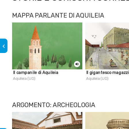
MAPPA PARLANTE DI AQUILEIA
keyboard_arrow_left
Il campanile di Aquileia
Il gigantesco magazz
Aquileia (UD)
Aquileia (UD)
ARGOMENTO: ARCHEOLOGIA