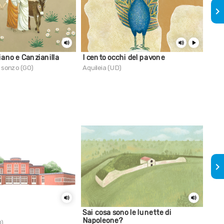
keyboard_arrow_right
iano e Canzianilla
I cento occhi del pavone
Un 
Isonzo (GO)
Aquileia (UD)
Aqui
keyboard_arrow_right
Sai cosa sono le lunette di
Sai 
Napoleone?
nel
D)