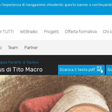
are l'esperienza di navigazione; chiudendo questo banner o continuando
er TUTTI
WEBradio
Progetti
Offerta formativa
Chi 
o
Team
Partner
ppa Parlante di Aquileia
us di Tito Macro
Scarica il testo pdf
Sc