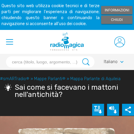
Questo sito web utilizza cookie tecnici e di terze
INFORMAZIONI
parti per migliorare l'esperienza di navigazione;
chiudendo questo banner o continuando la
CHIUDI
navigazione si acconsente all'uso dei cookie.
keyboard_arrow_down
Italiano
#smARTradio
®
»
Mappe Parlanti
®
»
Mappa Parlante di Aquileia
Sai come si facevano i mattoni
nell'antichità?