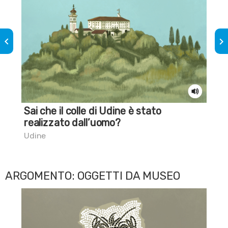
keyboard_arrow_left
keyboard_arrow_right
Sai che il colle di Udine è stato
Sa
realizzato dall’uomo?
na
Udine
Far
ARGOMENTO: OGGETTI DA MUSEO