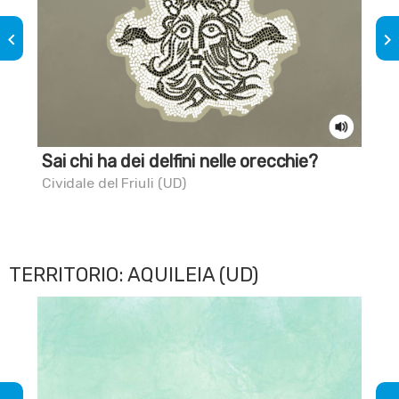
keyboard_arrow_left
keyboard_arrow_right
Sai chi ha dei delfini nelle orecchie?
Sa
mol
Cividale del Friuli (UD)
Pes
TERRITORIO: AQUILEIA (UD)