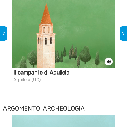
keyboard_arrow_left
keyboard_arrow_right
Il campanile di Aquileia
Il
Aquileia (UD)
Aqu
ARGOMENTO: ARCHEOLOGIA