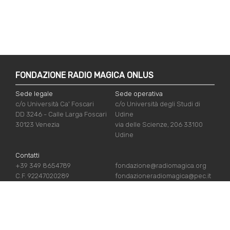
FONDAZIONE RADIO MAGICA ONLUS
Sede legale
Sede operativa
c/o Università Ca' Foscari
c/o Università degli Studi di
DD 3246 - Calle Larga Foscari
Udine
30123 Venezia
via delle Scienze, 206 33100
Udine
Contatti
+39 349 8654789
fondazione@radiomagica.org
C.F. 92247020289
fondazioneradiomagica@pec.it
LINK UTILI
Iscriviti
Crediti