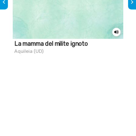
keyboard_arrow_left
keyboard_arrow_right
La mamma del milite ignoto
Sai
ta
Aquileia (UD)
Aqu