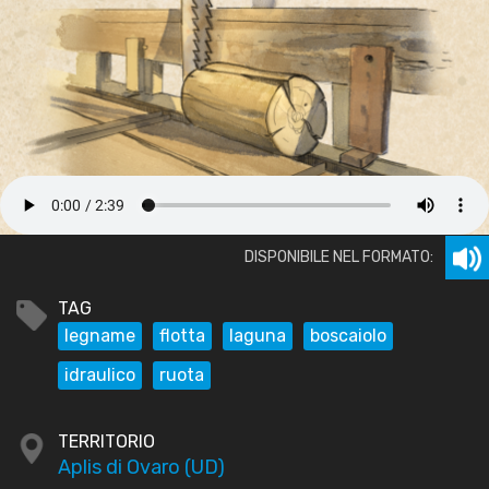
DISPONIBILE NEL FORMATO:
TAG
legname
flotta
laguna
boscaiolo
idraulico
ruota
TERRITORIO
Aplis di Ovaro (UD)