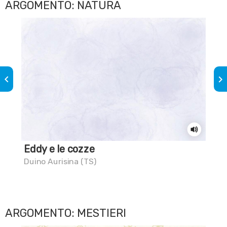
ARGOMENTO: NATURA
keyboard_arrow_left
keyboard_arrow_right
Eddy e le cozze
Sai
Duino Aurisina (TS)
Dui
ARGOMENTO: MESTIERI