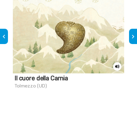
keyboard_arrow_left
keyboard_arrow_right
Il cuore della Carnia
Sai
ch
Tolmezzo (UD)
Civi