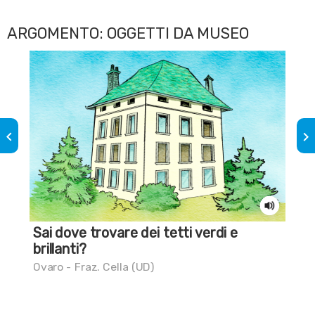
ARGOMENTO: OGGETTI DA MUSEO
keyboard_arrow_left
keyboard_arrow_right
Sai dove trovare dei tetti verdi e
Una
brillanti?
Udi
Ovaro - Fraz. Cella (UD)