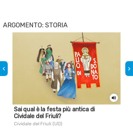
Amp
ARGOMENTO: STORIA
keyboard_arrow_left
keyboard_arrow_right
Sai qual è la festa più antica di
A t
Cividale del Friuli?
Dig
Cividale del Friuli (UD)