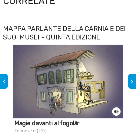
CORRELATE
MAPPA PARLANTE DELLA CARNIA E DEI
SUOI MUSEI - QUINTA EDIZIONE
keyboard_arrow_left
keyboard_arrow_right
Magie davanti al fogolâr
Sa
co
Tolmezzo (UD)