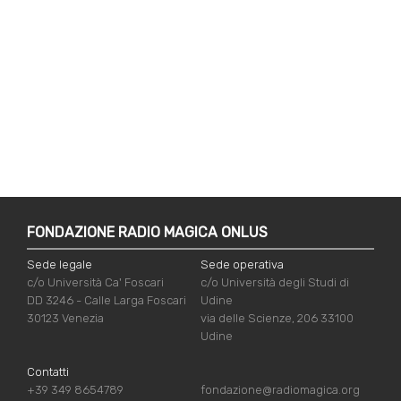
FONDAZIONE RADIO MAGICA ONLUS
Sede legale
Sede operativa
c/o Università Ca' Foscari
c/o Università degli Studi di
DD 3246 - Calle Larga Foscari
Udine
30123 Venezia
via delle Scienze, 206 33100
Udine
Contatti
+39 349 8654789
fondazione@radiomagica.org