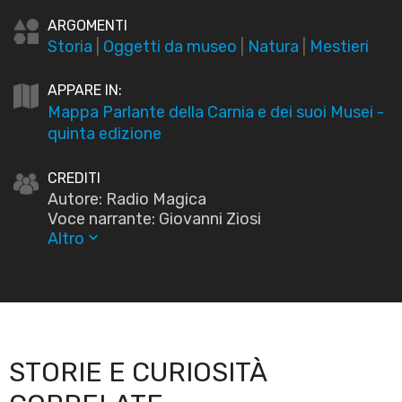
ARGOMENTI
Storia
|
Oggetti da museo
|
Natura
|
Mestieri
APPARE IN:
Mappa Parlante della Carnia e dei suoi Musei -
quinta edizione
CREDITI
Autore: Radio Magica
Voce narrante: Giovanni Ziosi
Altro
keyboard_arrow_down
STORIE E CURIOSITÀ