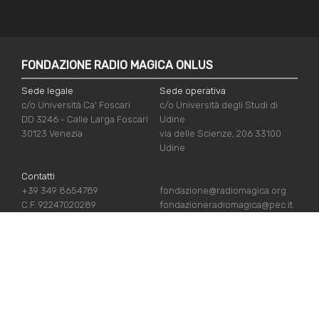
FONDAZIONE RADIO MAGICA ONLUS
Sede legale
Sede operativa
c/o Università Ca' Foscari
c/o Università degli Studi di
DD 3246 - Calle Larga Foscari
Udine
30123 Venezia
via delle Scienze, 206 33100
Udine
Contatti
+39 349 8654789
fondazione@radiomagica.org
C.F. 92247020289
fondazioneradiomagica@pec.it
LINK UTILI
Iscriviti
Crediti
Sostienici
Privacy Policy
Chi siamo
Cookie Policy