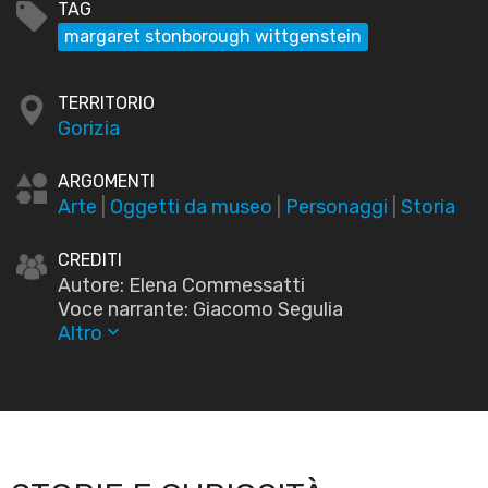
TAG
margaret stonborough wittgenstein
TERRITORIO
Gorizia
ARGOMENTI
Arte
|
Oggetti da museo
|
Personaggi
|
Storia
CREDITI
Autore: Elena Commessatti
Voce narrante: Giacomo Segulia
Altro
keyboard_arrow_down