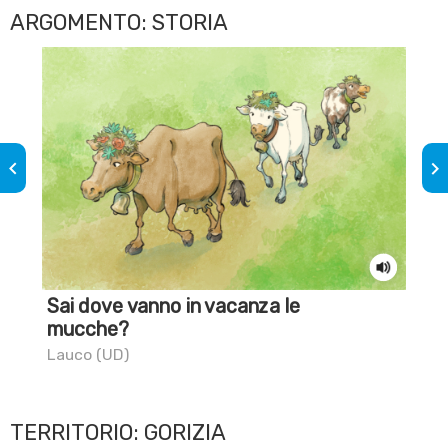
ARGOMENTO: STORIA
keyboard_arrow_left
keyboard_arrow_right
Sai dove vanno in vacanza le
Il 
mucche?
Tri
Lauco (UD)
TERRITORIO: GORIZIA