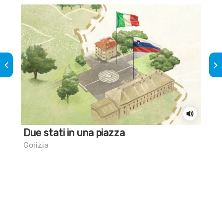
keyboard_arrow_left
keyboard_arrow_right
Due stati in una piazza
Sai
un 
Gorizia
Gor