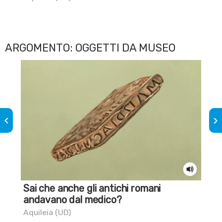
Aqu
ARGOMENTO: OGGETTI DA MUSEO
keyboard_arrow_left
keyboard_arrow_right
Sai che anche gli antichi romani
Sa
andavano dal medico?
i b
Aquileia (UD)
Sap