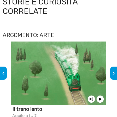
STORIE E CURIOSITÀ
CORRELATE
ARGOMENTO: ARTE
keyboard_arrow_left
keyboard_arrow_right
Il treno lento
Sai
sta
Aquileia (UD)