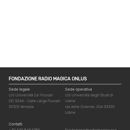
FONDAZIONE RADIO MAGICA ONLUS
Sede legale
Sede operativa
c/o Università Ca' Foscari
c/o Università degli Studi di
DD 3246 - Calle Larga Foscari
Udine
30123 Venezia
via delle Scienze, 206 33100
Udine
Contatti
+39 349 8654789
fondazione@radiomagica.org