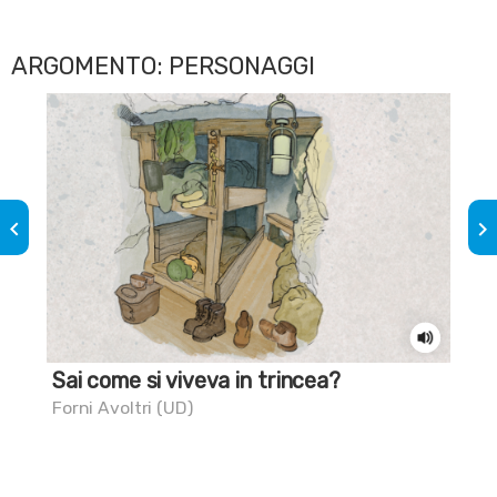
ARGOMENTO: PERSONAGGI
keyboard_arrow_left
keyboard_arrow_right
Sai come si viveva in trincea?
La
Forni Avoltri (UD)
Gor