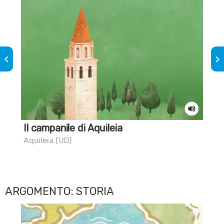
keyboard_arrow_left
keyboard_arrow_right
Il campanile di Aquileia
Il
Aquileia (UD)
Aqu
ARGOMENTO: STORIA