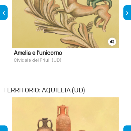
keyboard_arrow_left
keyboard_arrow_right
Amelia e l’unicorno
Ne
Cividale del Friuli (UD)
Pes
TERRITORIO: AQUILEIA (UD)