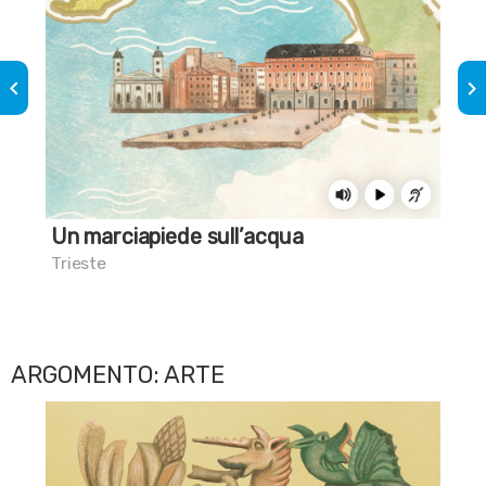
keyboard_arrow_left
keyboard_arrow_right
Un marciapiede sull’acqua
Qua
Trieste
Tol
ARGOMENTO: ARTE