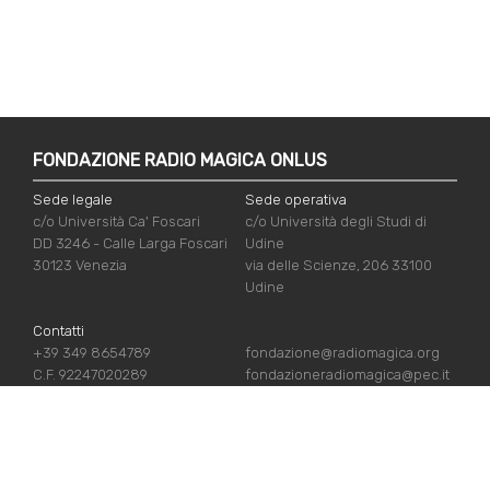
FONDAZIONE RADIO MAGICA ONLUS
Sede legale
Sede operativa
c/o Università Ca' Foscari
c/o Università degli Studi di
DD 3246 - Calle Larga Foscari
Udine
30123 Venezia
via delle Scienze, 206 33100
Udine
Contatti
+39 349 8654789
fondazione@radiomagica.org
C.F. 92247020289
fondazioneradiomagica@pec.it
LINK UTILI
Iscriviti
Crediti