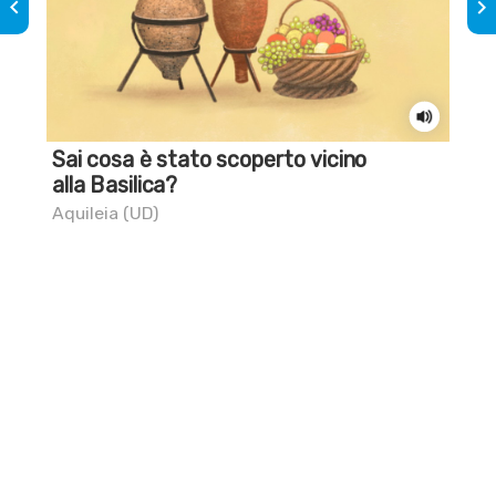
keyboard_arrow_left
keyboard_arrow_right
Sai cosa è stato scoperto vicino
Il 
alla Basilica?
Aqu
Aquileia (UD)