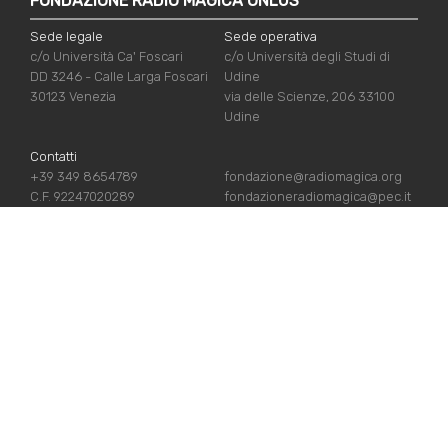
FONDAZIONE RADIO MAGICA ONLUS
Sede legale
Sede operativa
c/o Università Ca' Foscari
c/o Università degli Studi di
DD 3246 - Calle Larga Foscari
Udine
30123 Venezia
via delle Scienze, 206 33100
Udine
Contatti
+39 349 8654789
fondazione@radiomagica.org
C.F. 92247020289
fondazioneradiomagica@pec.it
LINK UTILI
Iscriviti
Crediti
Sostienici
Privacy Policy
Chi siamo
Cookie Policy
Contatti