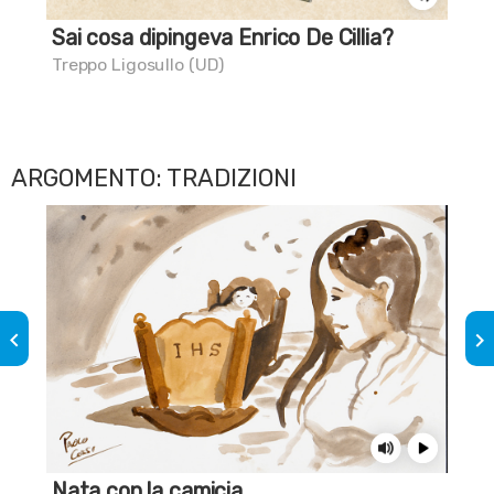
Sai cosa dipingeva Enrico De Cillia?
Un
Treppo Ligosullo (UD)
Aqu
ARGOMENTO: TRADIZIONI
keyboard_arrow_left
keyboard_arrow_right
Nata con la camicia
Un 