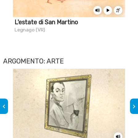
L'estate di San Martino
L'a
Legnago (VR)
Mus
ARGOMENTO: ARTE
keyboard_arrow_left
keyboard_arrow_right